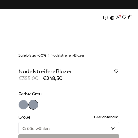
0
0
Sale bis zu -50%
Nadelstreifen-Blazer
Nadelstreifen-Blazer
Price reduced from
to
€355,00
€248,50
Farbe:
Grau
selected
Größe
Größentabelle
Größe wählen