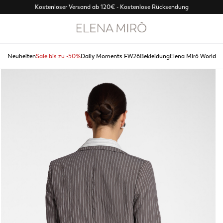
Kostenloser Versand ab 120€ - Kostenlose Rücksendung
Neuheiten
Sale bis zu -50%
Daily Moments FW26
Bekleidung
Elena Mirò World