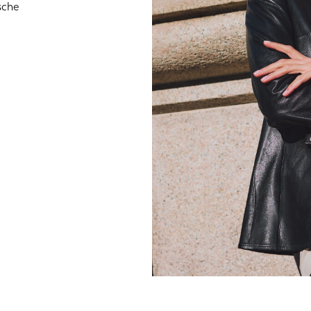
sche
,