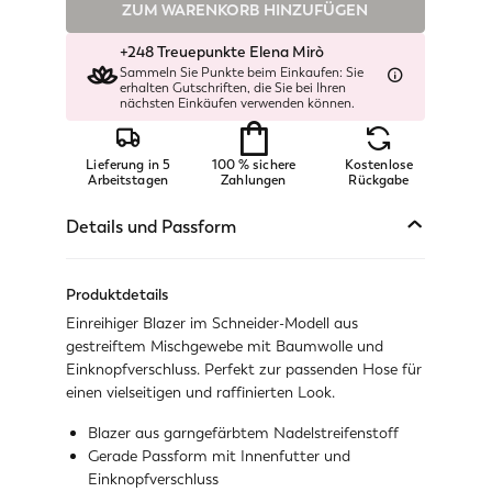
Nicht verfügbar
ZUM WARENKORB HINZUFÜGEN
Ähnliche Artikel anzeigen
+248 Treuepunkte Elena Mirò
Verfügbar
Sammeln Sie Punkte beim Einkaufen: Sie
erhalten Gutschriften, die Sie bei Ihren
nächsten Einkäufen verwenden können.
Nicht verfügbar
Ähnliche Artikel anzeigen
Lieferung in 5
100 % sichere
Kostenlose
Arbeitstagen
Zahlungen
Verfügbar
Rückgabe
Details und Passform
Verfügbar
Nicht verfügbar
Ähnliche Artikel anzeigen
Produktdetails
Einreihiger Blazer im Schneider-Modell aus
Nicht verfügbar
gestreiftem Mischgewebe mit Baumwolle und
Ähnliche Artikel anzeigen
Einknopfverschluss. Perfekt zur passenden Hose für
einen vielseitigen und raffinierten Look.
Nicht verfügbar
Ähnliche Artikel anzeigen
Blazer aus garngefärbtem Nadelstreifenstoff
Gerade Passform mit Innenfutter und
Nicht verfügbar
Ähnliche Artikel anzeigen
Einknopfverschluss