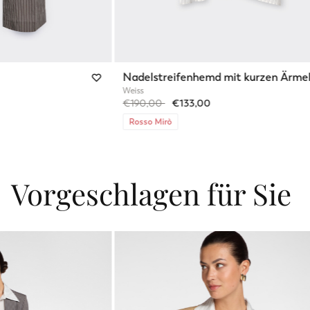
Nadelstreifenhemd mit kurzen Ärme
Weiss
Price reduced from
to
€190,00
€133,00
Rosso Mirò
Vorgeschlagen für Sie