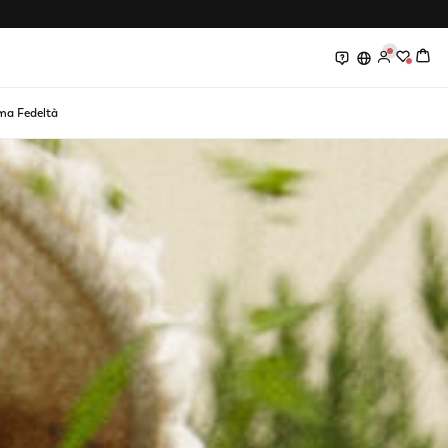
0
0
a Fedeltà