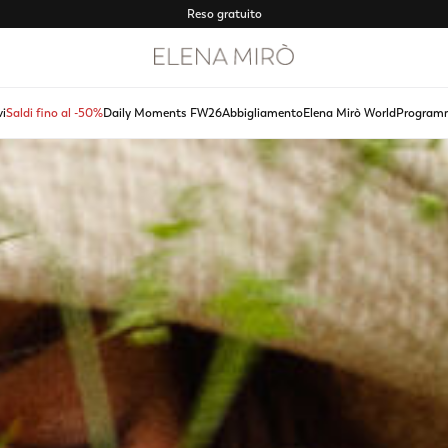
Scopri le nuove novità Spring Summer 2026.
Reso gratuito
ACQUISTA ORA
vi
Saldi fino al -50%
Daily Moments FW26
Abbigliamento
Elena Mirò World
Programm