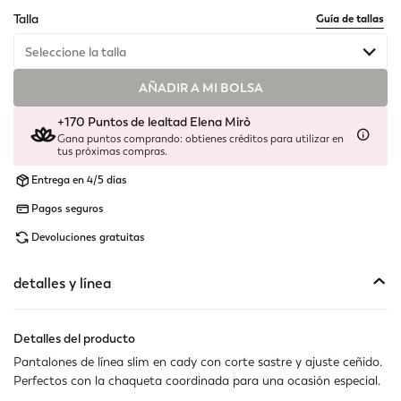
selected
Talla
Guía de tallas
Seleccione la talla
AÑADIR A MI BOLSA
Disponible
+170 Puntos de lealtad Elena Mirò
Último disponible
Gana puntos comprando: obtienes créditos para utilizar en
tus próximas compras.
Disponible
Entrega en 4/5 días
No disponible
Muestra artículos similares
Pagos seguros
Devoluciones gratuitas
Disponible
detalles y línea
Disponible
Disponible
Detalles del producto
Pantalones de línea slim en cady con corte sastre y ajuste ceñido.
Disponible
Perfectos con la chaqueta coordinada para una ocasión especial.