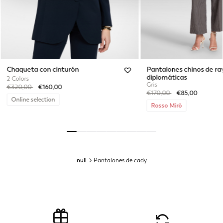
Chaqueta con cinturón
Pantalones chinos de ra
diplomáticas
2 Colors
Gris
Price reduced from
to
€320,00
€160,00
Price reduced from
to
€170,00
€85,00
Online selection
Rosso Mirò
null
Pantalones de cady