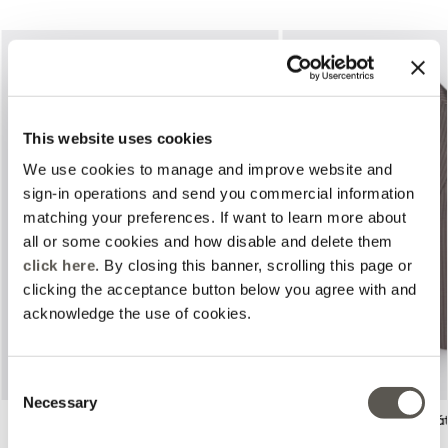
This website uses cookies
We use cookies to manage and improve website and
sign-in operations and send you commercial information
matching your preferences. If want to learn more about
Previous
Next
all or some cookies and how disable and delete them
click here
. By closing this banner, scrolling this page or
clicking the acceptance button below you agree with and
acknowledge the use of cookies.
Consent
Necessary
Selection
Pantalones chinos de rayas
Blazer de rayas diplomá
diplomáticas
2 Colors