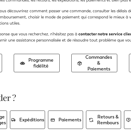
es commandes, les retours, les expéditions, les paiements et bien plus 
vous découvrirez comment passer une commande, consulter les délais de 
emboursement, choisir le mode de paiement qui correspond le mieux à vo
ons utiles.
éponse que vous recherchez, n'hésitez pas à
contacter notre service clie
ournir une assistance personnalisée et de résoudre tout problème que vou
Commandes
Programme
&
fidélité
Paiements
er ?
ge
Retours &
Expéditions
Paiements
ges
Rembours