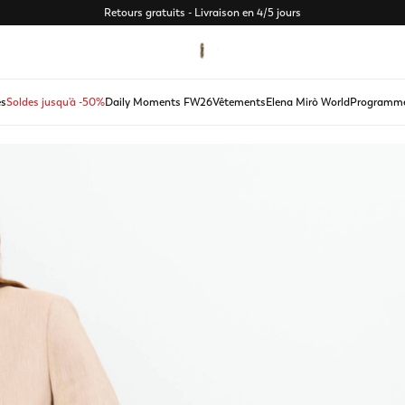
Retours gratuits - Livraison en 4/5 jours
s
Soldes jusqu'à -50%
Daily Moments FW26
Vêtements
Elena Mirò World
Programme 