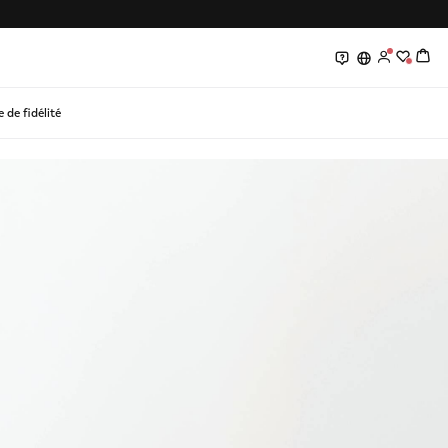
0
0
de fidélité