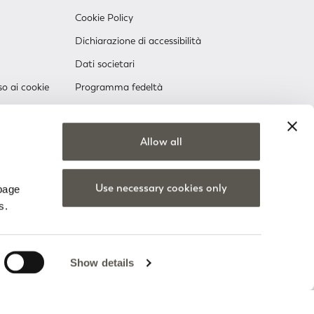
Cookie Policy
Dichiarazione di accessibilità
Dati societari
so ai cookie
Programma fedeltà
Klarna
Slowpay
Allow all
Negozi Elena Mirò
Lavora con noi
Use necessary cookies only
 page
s.
Show details