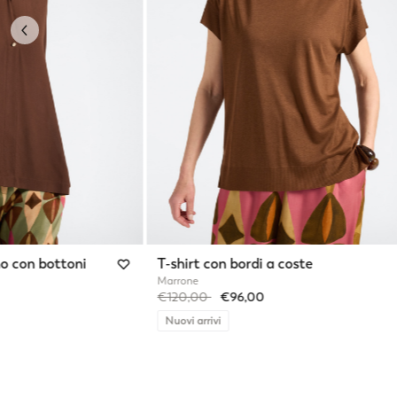
Previous
o con bottoni
T-shirt con bordi a coste
Marrone
Price reduced from
to
€120,00
€96,00
Nuovi arrivi