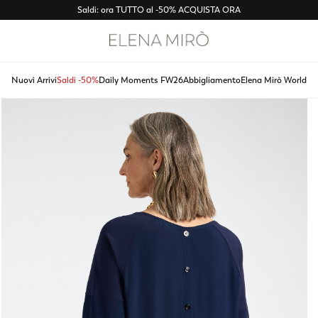
Saldi: ora TUTTO al -50%
ACQUISTA ORA
Nuovi Arrivi
Saldi -50%
Daily Moments FW26
Abbigliamento
Elena Mirò World