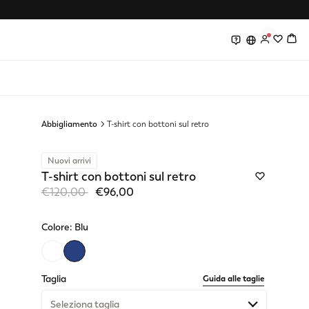
0
0
Abbigliamento
T-shirt con bottoni sul retro
Nuovi arrivi
T-shirt con bottoni sul retro
Price reduced from
to
€120,00
€96,00
Colore:
Blu
selected
Taglia
Guida alle taglie
Seleziona taglia