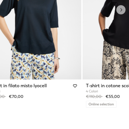
Nex
t in filato misto lyocell
T-shirt in cotone sco
i
4 Colori
reduced from
to
Price reduced from
to
,00
€70,00
€110,00
€55,00
Online selection