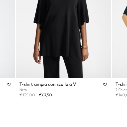
T-shirt ampia con scollo a V
T-shir
Nero
2 Color
Price reduced from
to
Price 
€135,00
€67,50
€140