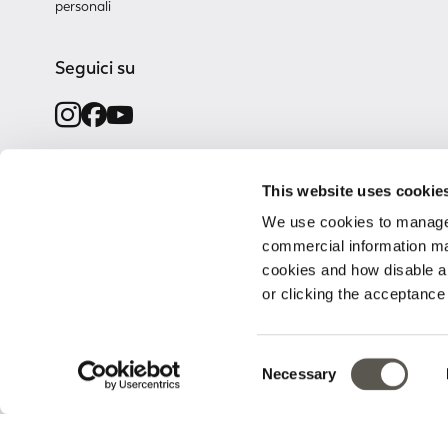
personali
Seguici su
This website uses cookie
We use cookies to manage
Segui il tuo ordine
commercial information mat
cookies and how disable 
Trova un punto vendita
or clicking the acceptanc
Slowpay
Consent
Necessary
Selection
v0.14.04