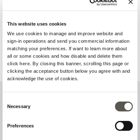
Meine Bestellung
This website uses cookies
verfolgen
Elena Mirò Exclusive
We use cookies to manage and improve website and
Verfolgen Sie den Status
Melden Sie sich an oder
Ihrer Bestellung und
registrieren Sie sich und
sign-in operations and send you commercial information
fordern Sie eine
entdecken Sie alle Vorteile
matching your preferences. If want to learn more about
Rücksendung an
all or some cookies and how disable and delete them
Mehr erfahren
click here
. By closing this banner, scrolling this page or
Mehr erfahren
clicking the acceptance button below you agree with and
acknowledge the use of cookies.
Abonnieren Sie unseren Newsletter
Consent
Necessary
Selection
Preferences
Ich habe die
Datenschutzbestimmungen
zur Verarbeitung
personenbezogener Daten gelesen und akzeptiere sie