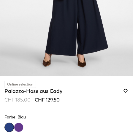
Online selection
Palazzo-Hose aus Cady
Price reduced from
to
CHF 185,00
CHF 129,50
Farbe:
Blau