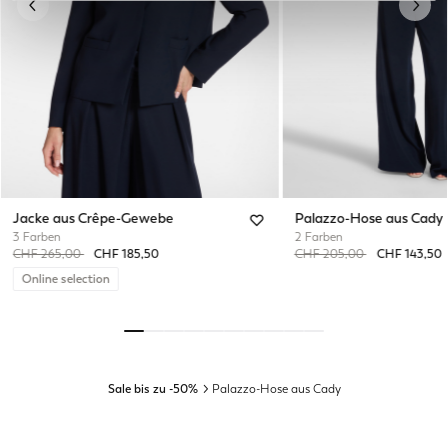
Previous
Next
Jacke aus Crêpe-Gewebe
Palazzo-Hose aus Cady
3 Farben
2 Farben
Price reduced from
to
Price reduced from
to
CHF 265,00
CHF 185,50
CHF 205,00
CHF 143,50
Online selection
Sale bis zu -50%
Palazzo-Hose aus Cady