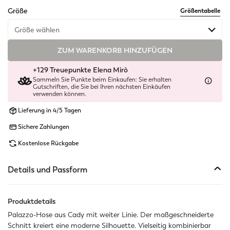
selected
Größe
Größentabelle
Größe wählen
ZUM WARENKORB HINZUFÜGEN
Verfügbar
+129 Treuepunkte Elena Mirò
Verfügbar
Sammeln Sie Punkte beim Einkaufen: Sie erhalten
Gutschriften, die Sie bei Ihren nächsten Einkäufen
verwenden können.
Nicht verfügbar
Ähnliche Artikel anzeigen
Lieferung in 4/5 Tagen
Nicht verfügbar
Ähnliche Artikel anzeigen
Sichere Zahlungen
Verfügbar
Kostenlose Rückgabe
Letzter verfügbarer Artikel
Details und Passform
Verfügbar
Produktdetails
Verfügbar
Palazzo-Hose aus Cady mit weiter Linie. Der maßgeschneiderte
Schnitt kreiert eine moderne Silhouette. Vielseitig kombinierbar
Nicht verfügbar
Ähnliche Artikel anzeigen