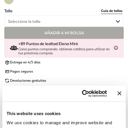
selected
Talla
Guía de tallas
Seleccione la talla
AÑADIR A MI BOLSA
+89 Puntos de lealtad Elena Mirò
Gana puntos comprando: obtienes créditos para utilizar en
tus próximas compras.
Entrega en 4/5 días
Pagos seguros
Devoluciones gratuitas
detalles y línea
Detalles del producto
This website uses cookies
Questa collana lunga è impreziosita da simboli raffinati: il
We use cookies to manage and improve website and
Monogram, simbolo distintivo del brand, e una delicata libellula,