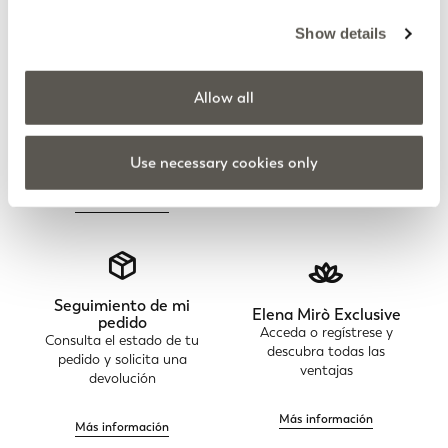
Show details
Allow all
Boletín Elena Mirò
Devolución gratuita
No se pierda todas las
Haz tu pedido online y
actividades y próximas
pruébate la ropa en casa
iniciativas
Use necessary cookies only
Más información
Más información
Seguimiento de mi
Elena Mirò Exclusive
pedido
Acceda o regístrese y
Consulta el estado de tu
descubra todas las
pedido y solicita una
ventajas
devolución
Más información
Más información