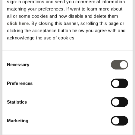
sign-in operations and send you commercial information
per aggiungere un tocco di eleganza e versatilità ad ogni tuo look.
matching your preferences. If want to learn more about
Collar largo en metal libre de níquel
all or some cookies and how disable and delete them
Colgantes con el logotipo de Mongram y dijes de libélula
click here
. By closing this banner, scrolling this page or
Gancho para cierre y cadena para ajuste.
clicking the acceptance button below you agree with and
acknowledge the use of cookies.
Código
H161E004248N
Consent
Necessary
Selection
Cuidado de la prenda y composición
Preferences
envío y devoluciones
Statistics
Collar largo con charms de libélula y monograma
Marketing