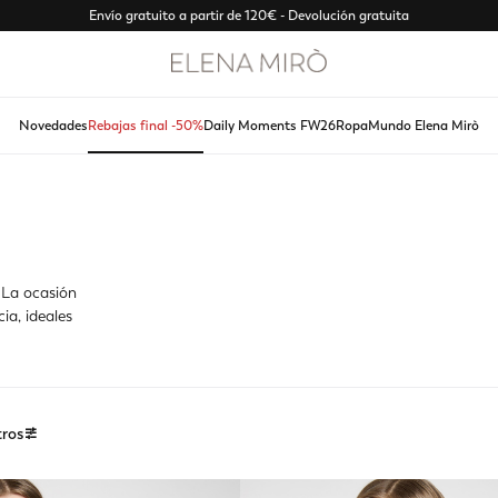
Envío gratuito a partir de 120€ - Devolución gratuita
Novedades
Rebajas final -50%
Daily Moments FW26
Ropa
Mundo Elena Mirò
 La ocasión
ia, ideales
tros