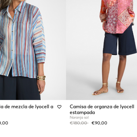
a de mezcla de lyocell a
Camisa de organza de lyocell
estampada
Naranja sol
from
Price reduced from
to
0,00
€180,00
€90,00