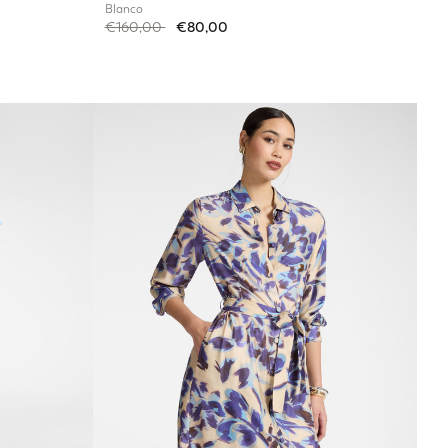
Blanco
Price reduced from
to
€160,00
€80,00