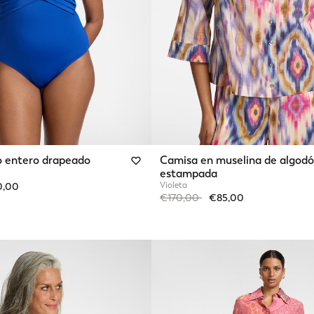
o entero drapeado
Camisa en muselina de algod
estampada
from
Violeta
0,00
Price reduced from
to
€170,00
€85,00