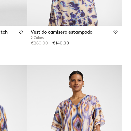
etch
Vestido camisero estampado
2 Colors
Price reduced from
to
€280,00
€140,00