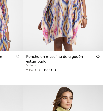
ón
Poncho en muselina de algodón
estampada
Violeta
Price reduced from
to
€130,00
€65,00