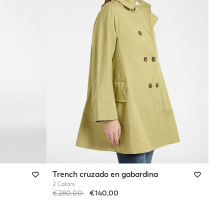
Trench cruzado en gabardina
2 Colors
Price reduced from
to
€280,00
€140,00