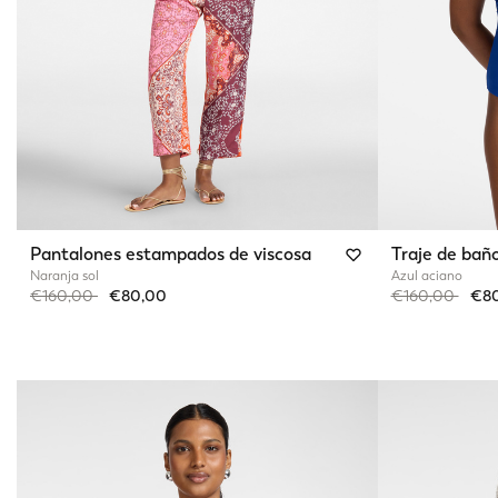
Pantalones estampados de viscosa
Traje de bañ
Naranja sol
Azul aciano
Price reduced from
to
Price reduced 
to
€160,00
€80,00
€160,00
€8