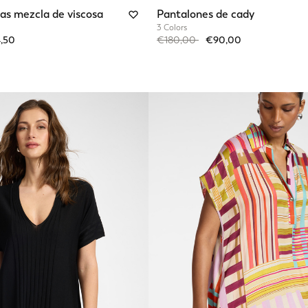
yas mezcla de viscosa
Pantalones de cady
3 Colors
from
Price reduced from
to
,50
€180,00
€90,00