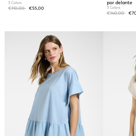
por delante
3 Colors
Price reduced from
to
3 Colors
€110,00
€55,00
Price reduced 
to
€140,00
€70