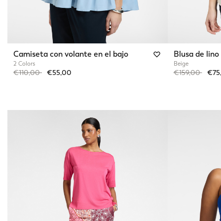
Camiseta con volante en el bajo
Blusa de lin
2 Colors
Beige
Price reduced from
to
Price reduced 
to
€110,00
€55,00
€159,00
€75