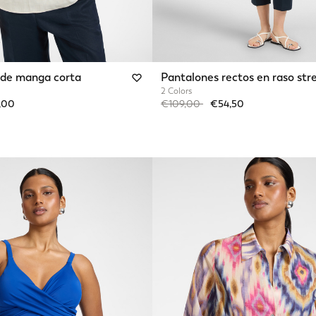
o de manga corta
Pantalones rectos en raso str
2 Colors
from
Price reduced from
to
,00
€109,00
€54,50