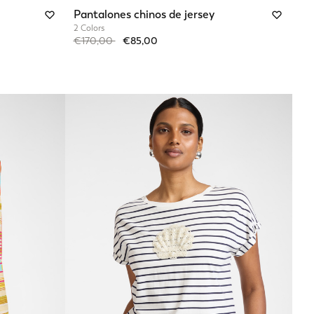
Pantalones chinos de jersey
2 Colors
Price reduced from
to
€170,00
€85,00