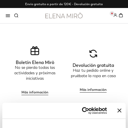
Envío gratuito a partir de 120€ - Devolución gratuita
0
Boletín Elena Mirò
Devolución gratuita
No se pierda todas las
Haz tu pedido online y
actividades y próximas
pruébate la ropa en casa
iniciativas
Más información
Más información
Seguimiento de mi
Elena Mirò Exclusive
pedido