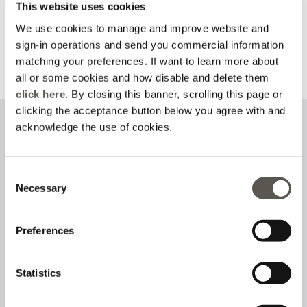
Acceda o regístrese y
This website uses cookies
Consulta el estado de tu
descubra todas las
pedido y solicita una
We use cookies to manage and improve website and
ventajas
devolución
sign-in operations and send you commercial information
matching your preferences. If want to learn more about
Más información
Más información
all or some cookies and how disable and delete them
click here
. By closing this banner, scrolling this page or
clicking the acceptance button below you agree with and
acknowledge the use of cookies.
Regístrate en nuestro boletín de noticias
Consent
Necessary
Selection
He leído y acepto la
política de privacidad
sobre el tratamiento de
datos personales
Preferences
Síguenos en
Statistics