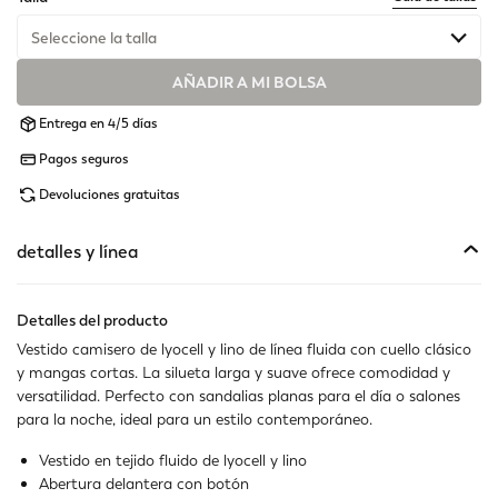
Seleccione la talla
No disponible
Muestra artículos similares
AÑADIR A MI BOLSA
Entrega en 4/5 días
No disponible
Muestra artículos similares
Pagos seguros
No disponible
Muestra artículos similares
Devoluciones gratuitas
detalles y línea
Detalles del producto
Vestido camisero de lyocell y lino de línea fluida con cuello clásico
y mangas cortas. La silueta larga y suave ofrece comodidad y
versatilidad. Perfecto con sandalias planas para el día o salones
para la noche, ideal para un estilo contemporáneo.
Vestido en tejido fluido de lyocell y lino
Abertura delantera con botón