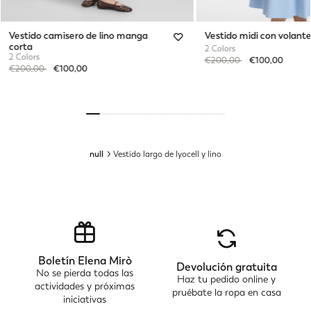
Vestido camisero de lino manga
Vestido midi con volante
corta
2 Colors
2 Colors
Price reduced from
to
€200,00
€100,00
Price reduced from
to
€200,00
€100,00
null
Vestido largo de lyocell y lino
Boletín Elena Mirò
Devolución gratuita
No se pierda todas las
Haz tu pedido online y
actividades y próximas
pruébate la ropa en casa
iniciativas