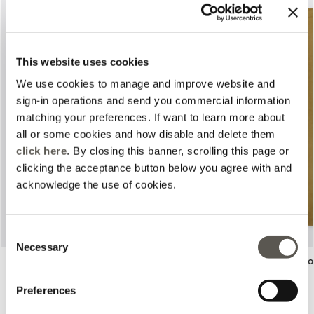
This website uses cookies
We use cookies to manage and improve website and
sign-in operations and send you commercial information
Previous
Next
matching your preferences. If want to learn more about
all or some cookies and how disable and delete them
click here
. By closing this banner, scrolling this page or
clicking the acceptance button below you agree with and
acknowledge the use of cookies.
Consent
Necessary
Selection
Camisa de viscosa estampada
Cargo fluidos mezcla lyo
Beige
2 Colors
Price reduced from
to
Price reduced from
to
€185,00
€92,50
€180,00
€90,00
Preferences