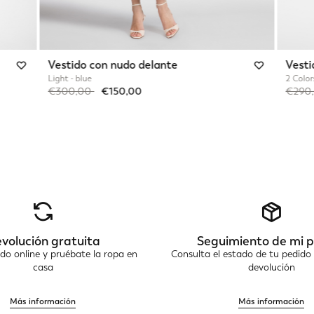
Vestido con nudo delante
Vesti
Light - blue
2 Color
Price reduced from
to
Price 
€300,00
€150,00
€290
volución gratuita
Seguimiento de mi 
do online y pruébate la ropa en
Consulta el estado de tu pedido 
casa
devolución
Más información
Más información