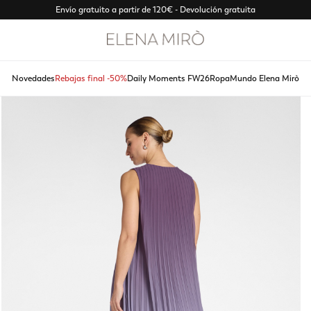
Envío gratuito a partir de 120€ - Devolución gratuita
Novedades
Rebajas final -50%
Daily Moments FW26
Ropa
Mundo Elena Mirò