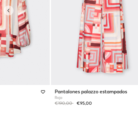
Previous
Pantalones palazzo estampados
Rojo
Price reduced from
to
€190,00
€95,00