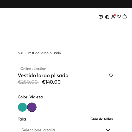
0
0
null
Vestido largo plisado
Online selection
Vestido largo plisado
Price reduced from
to
€280,00
€140,00
Color:
Violeta
selected
Talla
Guía de tallas
Seleccione la talla