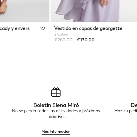
 cady y envers
Vestido en capas de georgette
2 Colors
Price reduced from
to
€260,00
€130,00
Boletín Elena Mirò
De
No se pierda todas las actividades y próximas
Haz tu pedi
iniciativas
Más información