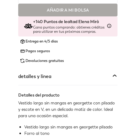
AÑADIR A MI BOLSA
Disponible
+140 Puntos de lealtad Elena Mirò
Disponible
Gana puntos comprando: obtienes créditos
para utilizar en tus próximas compras.
Disponible
Entrega en 4/5 días
Pagos seguros
Último disponible
Devoluciones gratuitas
No disponible
Muestra artículos similares
detalles y línea
No disponible
Muestra artículos similares
Detalles del producto
Último disponible
Vestido largo sin mangas en georgette con plisado
y escote en V, en un delicado matiz de color. Ideal
Disponible
para una ocasión especial.
No disponible
Vestido largo sin mangas en georgette plisado
Muestra artículos similares
Forro al tono