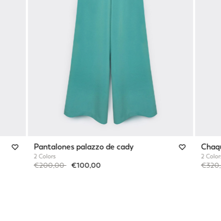
Pantalones palazzo de cady
Chaqu
2 Colors
2 Color
Price reduced from
to
Price 
€200,00
€100,00
€320