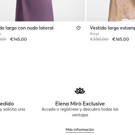
do largo con nudo lateral
Vestido largo esta
s
Beige
reduced from
to
Price reduced from
to
,00
€145,00
€330,00
€165,00
pedido
Elena Mirò Exclusive
y solicita una
Acceda o regístrese y descubra todas las
ventajas
Más información