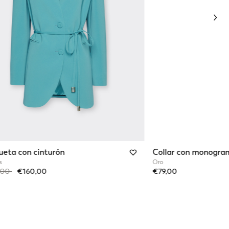
Nex
eta con cinturón
Collar con monogra
s
Oro
reduced from
to
,00
€160,00
€79,00