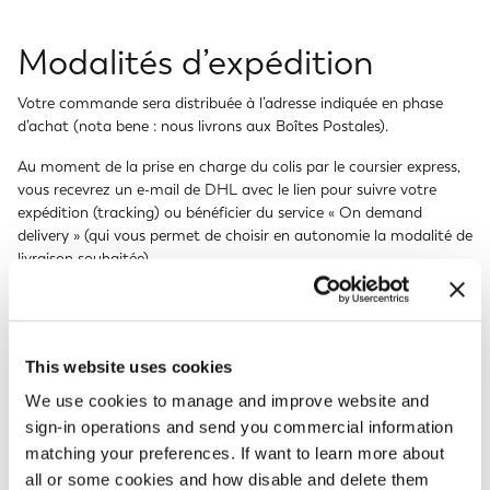
Modalités d’expédition
Votre commande sera distribuée à l’adresse indiquée en phase
d’achat (nota bene : nous livrons aux Boîtes Postales).
Au moment de la prise en charge du colis par le coursier express,
vous recevrez un e-mail de DHL avec le lien pour suivre votre
expédition (tracking) ou bénéficier du service « On demand
delivery » (qui vous permet de choisir en autonomie la modalité de
livraison souhaitée).
Les livraisons sont effectuées du lundi au vendredi (à l’exclusion
des jours fériés), durant les heures normales d’ouverture (9h00 -
19h00). Si vous êtes absent au moment de la livraison, le coursier
This website uses cookies
express laissera un avis de passage avec les instructions pour
demander un deuxième passage.
We use cookies to manage and improve website and
sign-in operations and send you commercial information
Dans un délai de 7 jours à partir du jour où a été laissé l’avis vous
matching your preferences. If want to learn more about
pourrez demander la relivraison gratuite de votre colis en
contactant directement le coursier express.
all or some cookies and how disable and delete them