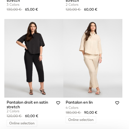
stretch
stretch
3 Colors
2 Colors
Price reduced from
to
Price reduced from
to
130,00 €
65,00 €
120,00 €
60,00 €
Pantalon droit en satin
Pantalon en lin
stretch
4 Colors
2 Colors
Price reduced from
to
180,00 €
90,00 €
Price reduced from
to
120,00 €
60,00 €
Online selection
Online selection