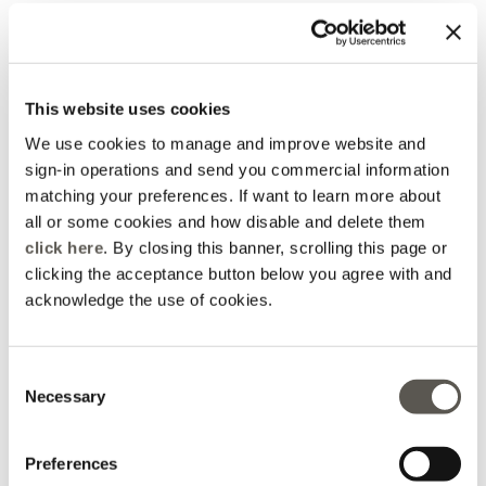
This website uses cookies
We use cookies to manage and improve website and
sign-in operations and send you commercial information
matching your preferences. If want to learn more about
all or some cookies and how disable and delete them
click here
. By closing this banner, scrolling this page or
clicking the acceptance button below you agree with and
acknowledge the use of cookies.
Pantalon droit en lyocell
Pantalon en mélange de
coton avec dentelle
Marron
3 Colors
180,00 €
Consent
200,00 €
Necessary
Selection
Online selection
Preferences