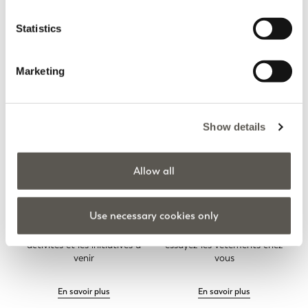
Vous consultez 8 des 8 produits
TÉLÉCHARGER PLUS
Statistics
Marketing
Home
Vêtements
Pantalons
Droits
Show details
Allow all
Use necessary cookies only
Newsletter Elena Mirò
Retour gratuit
Ne manquez pas toutes les
Commandez en ligne et
activités et les initiatives à
essayez les vêtements chez
venir
vous
En savoir plus
En savoir plus