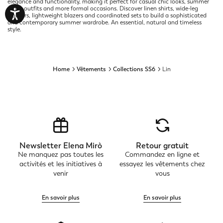
elegance and functionality, making it perfect for casual chic looks, summer
office outfits and more formal occasions. Discover linen shirts, wide-leg
trousers, lightweight blazers and coordinated sets to build a sophisticated
and contemporary summer wardrobe. An essential, natural and timeless
style.
Home
Vêtements
Collections SS6
Lin
Newsletter Elena Mirò
Retour gratuit
Ne manquez pas toutes les
Commandez en ligne et
activités et les initiatives à
essayez les vêtements chez
venir
vous
En savoir plus
En savoir plus