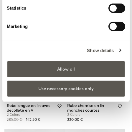
Price reduced from
to
295,00 €
147,50 €
Statistics
Online selection
Marketing
Show details
Allow all
Use necessary cookies only
Robe longue en lin avec
Robe chemise en lin
décolleté en V
manches courtes
2 Colors
2 Colors
Price reduced from
to
285,00 €
142,50 €
220,00 €