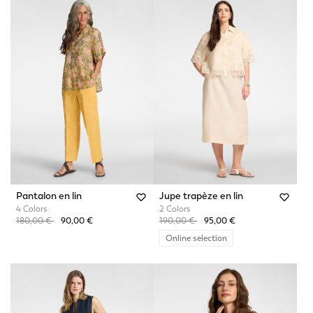
Pantalon en lin
Jupe trapèze en lin
4 Colors
2 Colors
Price reduced from
to
Price reduced from
to
180,00 €
90,00 €
190,00 €
95,00 €
Online selection