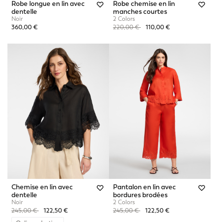
Robe longue en lin avec
Robe chemise en lin
dentelle
manches courtes
Noir
2 Colors
Price reduced from
to
360,00 €
220,00 €
110,00 €
Chemise en lin avec
Pantalon en lin avec
dentelle
bordures brodées
Noir
2 Colors
Price reduced from
to
Price reduced from
to
245,00 €
122,50 €
245,00 €
122,50 €