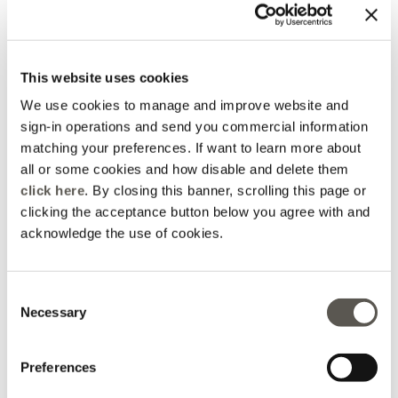
Chemise boxy en lin
Pantalon en lin
4 Colors
4 Colors
200,00 €
180,00 €
Online selection
This website uses cookies
We use cookies to manage and improve website and
sign-in operations and send you commercial information
matching your preferences. If want to learn more about
all or some cookies and how disable and delete them
click here
. By closing this banner, scrolling this page or
clicking the acceptance button below you agree with and
acknowledge the use of cookies.
Consent
Necessary
Selection
Jupe trapèze en lin
Robe en lin avec décolleté
Preferences
en V
2 Colors
Vert clair
190,00 €