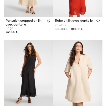
Pantalon cropped en lin
Robe en lin avec dentelle
avec dentelle
2 Colors
Beige
Price reduced from
to
360,00 €
180,00 €
245,00 €