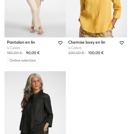
Pantalon en lin
Chemise boxy en lin
4 Colors
4 Colors
Price reduced from
to
Price reduced from
to
180,00 €
90,00 €
200,00 €
100,00 €
Online selection