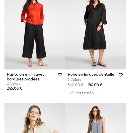
Pantalon en lin avec
Robe en lin avec dentelle
bordures brodées
2 Colors
2 Colors
Price reduced from
to
360,00 €
180,00 €
245,00 €
Online selection