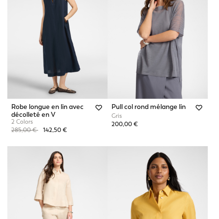
Robe longue en lin avec
Pull col rond mélange lin
décolleté en V
Gris
2 Colors
200,00 €
Price reduced from
to
285,00 €
142,50 €