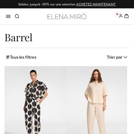
Soldes: jusqu'à -50% sur une selection
ACHETEZ MAINTENANT
0
Barrel
Tous les filtres
Trier par