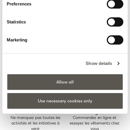
Preferences
Statistics
Vous consultez 7 des 7 produits
TÉLÉCHARGER PLUS
Marketing
Show details
Home
Vêtements
Pantalons
Barrel
Allow all
Use necessary cookies only
Newsletter Elena Mirò
Retour gratuit
Ne manquez pas toutes les
Commandez en ligne et
activités et les initiatives à
essayez les vêtements chez
venir
vous