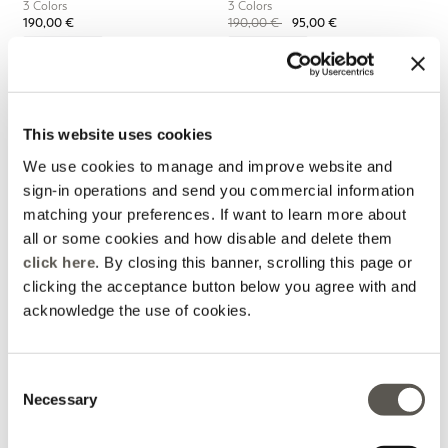
3 Colors
3 Colors
Price reduced from
to
190,00 €
190,00 €
95,00 €
Rosso Mirò
Rosso Mirò
This website uses cookies
We use cookies to manage and improve website and
sign-in operations and send you commercial information
matching your preferences. If want to learn more about
all or some cookies and how disable and delete them
click here
. By closing this banner, scrolling this page or
clicking the acceptance button below you agree with and
acknowledge the use of cookies.
Pantalon ballon en coton
Consent
stretch
Necessary
Selection
3 Colors
Price reduced from
to
165,00 €
82,50 €
Online selection