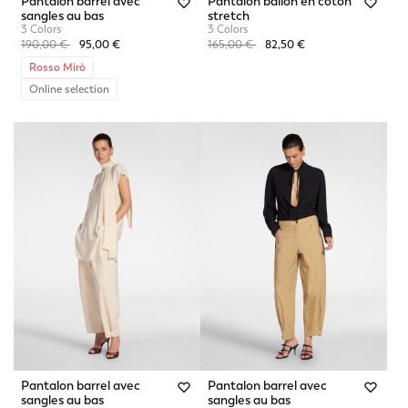
Pantalon barrel avec
Pantalon ballon en coton
sangles au bas
stretch
3 Colors
3 Colors
Price reduced from
to
Price reduced from
to
190,00 €
95,00 €
165,00 €
82,50 €
Rosso Mirò
Online selection
Pantalon barrel avec
Pantalon barrel avec
sangles au bas
sangles au bas