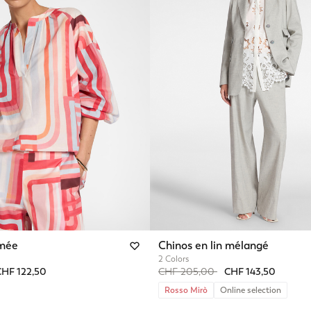
imée
Chinos en lin mélangé
2 Colors
from
Price reduced from
to
HF 122,50
CHF 205,00
CHF 143,50
Rosso Mirò
Online selection