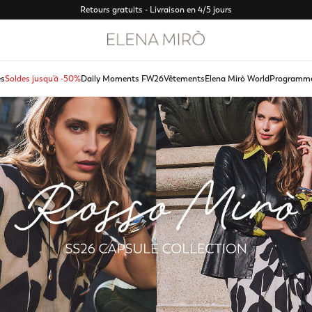
Retours gratuits - Livraison en 4/5 jours
s
Soldes jusqu'à -50%
Daily Moments FW26
Vêtements
Elena Mirò World
Programme 