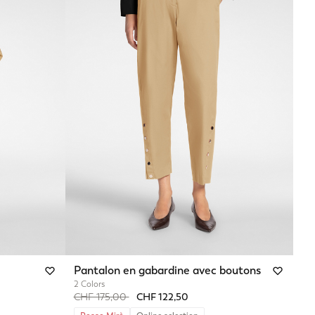
Pantalon en gabardine avec boutons
2 Colors
Price reduced from
to
CHF 175,00
CHF 122,50