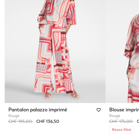
Pantalon palazzo imprimé
Blouse impr
Rouge
Rouge
Price reduced from
to
Price reduced 
to
CHF 195,00
CHF 136,50
CHF 175,00
C
Rosso Mirò