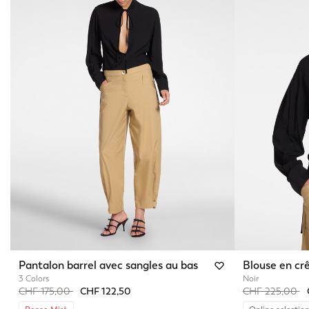
Pantalon barrel avec sangles au bas
Blouse en cr
3 Colors
Noir
Price reduced from
to
Price reduced 
to
CHF 175,00
CHF 122,50
CHF 225,00