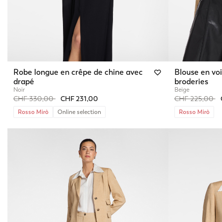
Robe longue en crêpe de chine avec
Blouse en voi
drapé
broderies
Noir
Beige
Price reduced from
to
Price reduced 
to
CHF 330,00
CHF 231,00
CHF 225,00
Rosso Mirò
Online selection
Rosso Mirò