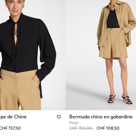
êpe de Chine
Bermuda chino en gabardine
Beige
from
Price reduced from
to
CHF 157,50
CHF 155,00
CHF 108,50