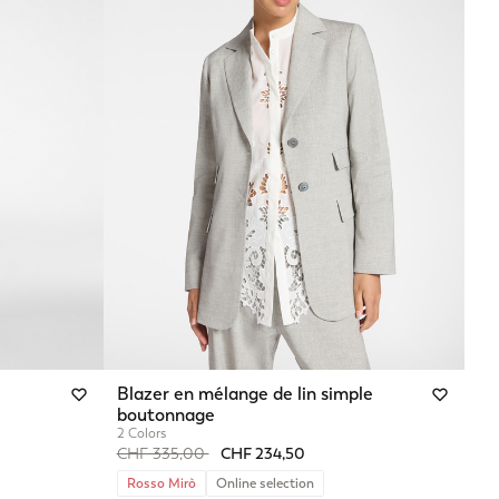
Blazer en mélange de lin simple
boutonnage
2 Colors
Price reduced from
to
CHF 335,00
CHF 234,50
Rosso Mirò
Online selection