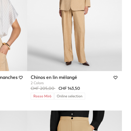
 manches
Chinos en lin mélangé
2 Colors
Price reduced from
to
CHF 205,00
CHF 143,50
Rosso Mirò
Online selection