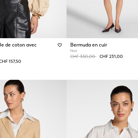
le de coton avec
Bermuda en cuir
Noir
Price reduced from
to
CHF 330,00
CHF 231,00
from
CHF 157,50