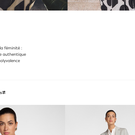
a féminité :
e authentique
 polyvalence
es