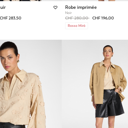
uir
Robe imprimée
Noir
from
o
Price reduced from
to
CHF 283,50
CHF 280,00
CHF 196,00
Rosso Mirò