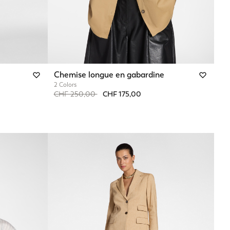
Chemise longue en gabardine
2 Colors
Price reduced from
to
CHF 250,00
CHF 175,00