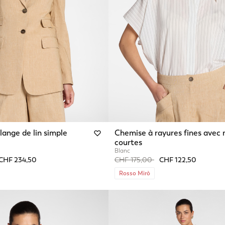
ange de lin simple
Chemise à rayures fines avec
courtes
Blanc
from
Price reduced from
to
CHF 234,50
CHF 175,00
CHF 122,50
Rosso Mirò