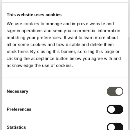
commande et demandez
inscrivez-vous et découvrez
un retour
tous les avantages
This website uses cookies
We use cookies to manage and improve website and
En savoir plus
En savoir plus
sign-in operations and send you commercial information
matching your preferences. If want to learn more about
all or some cookies and how disable and delete them
Inscrivez-vous à notre newsletter
click here
. By closing this banner, scrolling this page or
clicking the acceptance button below you agree with and
acknowledge the use of cookies.
J’ai lu et j’accepte
la politique de confidentialité
sur le traitement
Consent
des données personnelles
Necessary
Selection
Suivez-nous sur
Preferences
Statistics