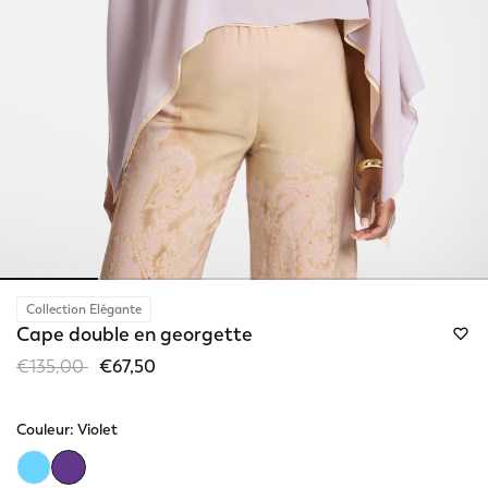
Collection Elégante
Cape double en georgette
Price reduced from
to
€135,00
€67,50
Couleur:
Violet