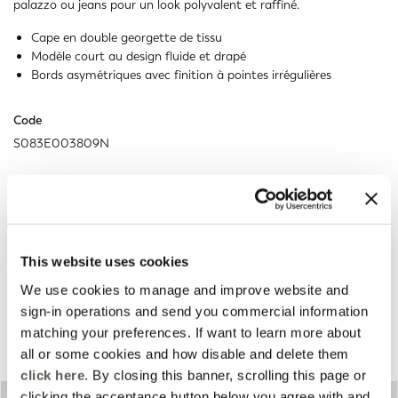
palazzo ou jeans pour un look polyvalent et raffiné.
Cape en double georgette de tissu
Modèle court au design fluide et drapé
Bords asymétriques avec finition à pointes irrégulières
Code
S083E003809N
Soins du vêtement et Composition
expédition et retours
This website uses cookies
We use cookies to manage and improve website and
sign-in operations and send you commercial information
Suggestions pour vous
matching your preferences. If want to learn more about
all or some cookies and how disable and delete them
click here
. By closing this banner, scrolling this page or
clicking the acceptance button below you agree with and