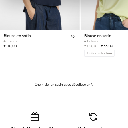
Blouse en satin
Blouse en satin
4 Coloris
4 Coloris
Price reduced from
to
€110,00
€110,00
€55,00
Online selection
Chemisier en satin avec décolleté en V