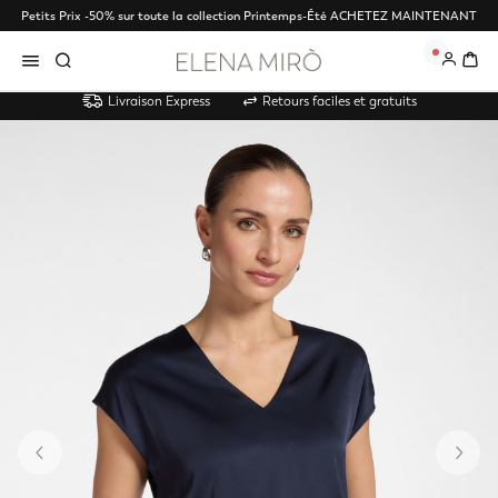
Petits Prix -50% sur toute la collection Printemps-Été
ACHETEZ MAINTENANT
0
Livraison Express
Retours faciles et gratuits
Précédent
Su