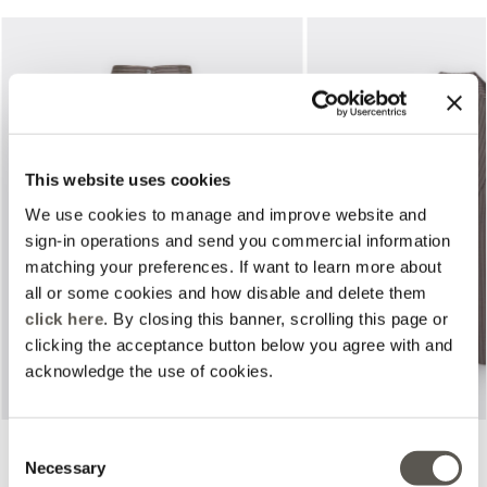
This website uses cookies
We use cookies to manage and improve website and
Previous
Next
sign-in operations and send you commercial information
matching your preferences. If want to learn more about
all or some cookies and how disable and delete them
click here
. By closing this banner, scrolling this page or
clicking the acceptance button below you agree with and
acknowledge the use of cookies.
Pantalon chino à rayures fines
Blazer à rayures
Consent
Gris
2 Coloris
Necessary
Selection
Price reduced from
to
Price reduced from
to
€190,00
€95,00
€355,00
€177,50