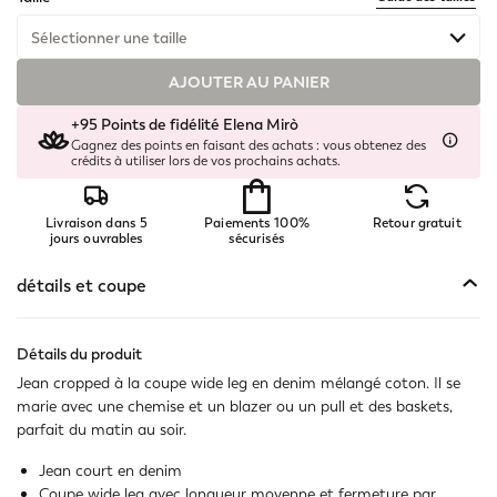
Sélectionner une taille
AJOUTER AU PANIER
Disponible
+95 Points de fidélité Elena Mirò
Disponible
Gagnez des points en faisant des achats : vous obtenez des
crédits à utiliser lors de vos prochains achats.
Disponible
Livraison dans 5
Paiements 100%
Retour gratuit
Disponible
jours ouvrables
sécurisés
Disponible
détails et coupe
Disponible
Détails du produit
Jean cropped à la coupe wide leg en denim mélangé coton. Il se
Disponible
marie avec une chemise et un blazer ou un pull et des baskets,
parfait du matin au soir.
Disponible
Jean court en denim
Disponible
Coupe wide leg avec longueur moyenne et fermeture par