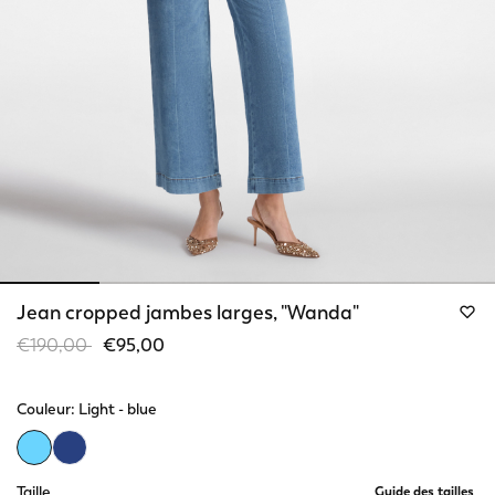
Jean cropped jambes larges, "Wanda"
Price reduced from
to
€190,00
€95,00
Couleur:
Light - blue
selected
Taille
Guide des tailles