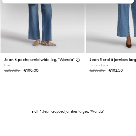
Jean 5 poches mid wide leg, "Wanda"
Jean floral à jambes lar
Bleu
Light - blue
Price reduced from
to
Price reduced from
to
€200,00
€100,00
€205,00
€102,50
null
Jean cropped jambes larges, "Wanda"