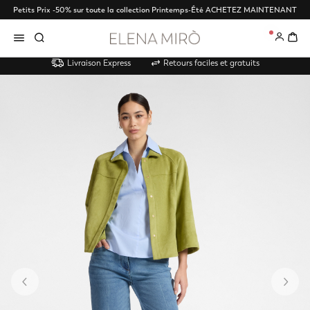
Petits Prix -50% sur toute la collection Printemps-Été
ACHETEZ MAINTENANT
0
Livraison Express
Retours faciles et gratuits
Précédent
Su