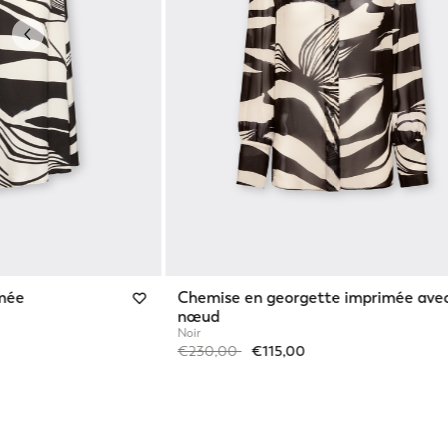
Previous
imée
Chemise en georgette imprimée ave
nœud
Noir
Price reduced from
to
€230,00
€115,00