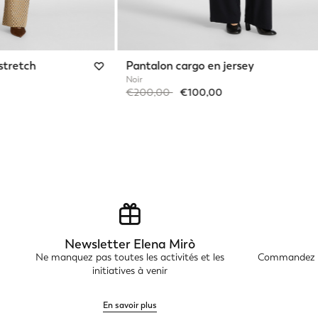
stretch
Pantalon cargo en jersey
Noir
Price reduced from
to
€200,00
€100,00
Newsletter Elena Mirò
Ne manquez pas toutes les activités et les
Commandez en
initiatives à venir
En savoir plus