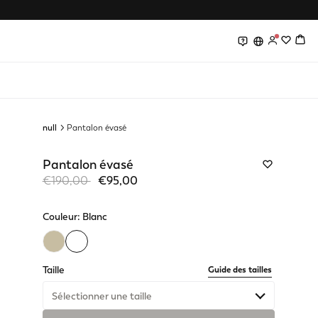
0
0
null
Pantalon évasé
Pantalon évasé
Price reduced from
to
€190,00
€95,00
Couleur:
Blanc
selected
Taille
Guide des tailles
Sélectionner une taille