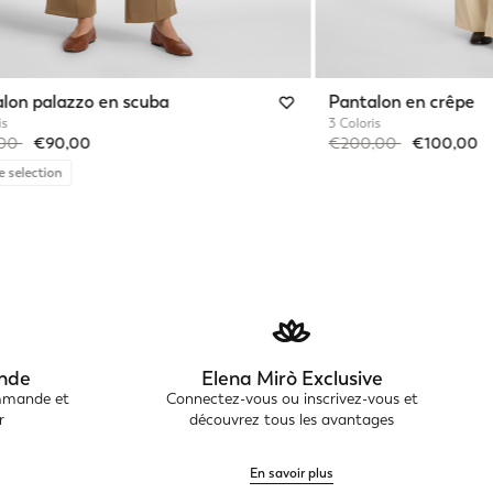
lon palazzo en scuba
Pantalon en crêpe
is
3 Coloris
reduced from
to
Price reduced from
to
,00
€90,00
€200,00
€100,00
e selection
nde
Elena Mirò Exclusive
ommande et
Connectez-vous ou inscrivez-vous et
r
découvrez tous les avantages
En savoir plus