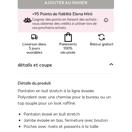
AJOUTER AU PANIER
Disponible
+95 Points de fidélité Elena Mirò
Disponible
Gagnez des points en faisant des achats :
vous obtenez des crédits à utiliser lors de
vos prochains achats.
Disponible
Disponible
Livraison dans
Paiements
Retour gratuit
5 jours
100%
ouvrables
sécurisés
Disponible
détails et coupe
Disponible
Disponible
Détails du produit
Pantalon en bull stretch à la ligne évasée.
Disponible
Polyvalent avec une chemise pour le bureau ou un
top souple pour un look raffiné.
Disponible
Pantalon évasé en bull stretch
Jambe évasée en bas, fermeture avec bouton
Poches avec rivets et passants à la taille