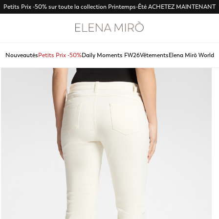
Petits Prix -50% sur toute la collection Printemps-Été
ACHETEZ MAINTENANT
Nouveautés
Petits Prix -50%
Daily Moments FW26
Vêtements
Elena Mirò World