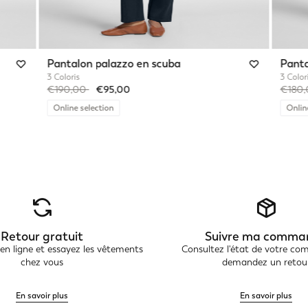
Pantalon palazzo en scuba
Panta
3 Coloris
3 Color
Price reduced from
to
Price 
€190,00
€95,00
€180
Online selection
Onlin
Retour gratuit
Suivre ma comma
 ligne et essayez les vêtements
Consultez l'état de votre c
chez vous
demandez un retou
En savoir plus
En savoir plus