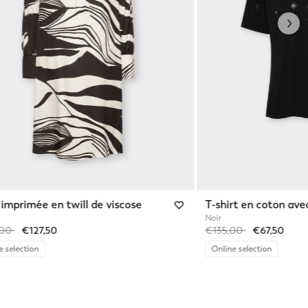
Nex
imprimée en twill de viscose
T-shirt en coton ave
Noir
reduced from
to
Price reduced from
to
,00
€127,50
€135,00
€67,50
e selection
Online selection