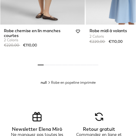
Robe chemise en lin manches
Robe midi à volants
courtes
2 Coloris
2 Coloris
Price reduced from
to
€220,00
€110,00
Price reduced from
to
€220,00
€110,00
null
Robe en popeline imprimée
Newsletter Elena Mirò
Retour gratuit
Ne manquez pas toutes les
Commandez en ligne et