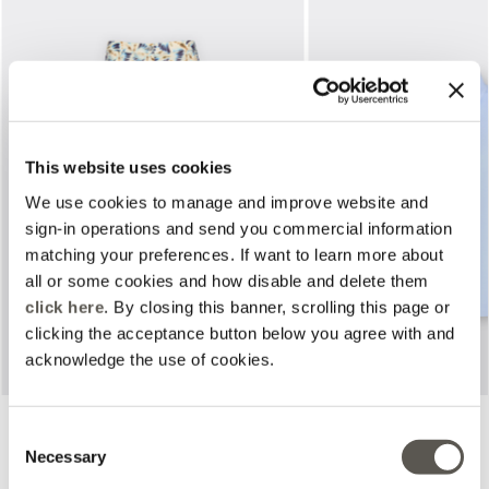
This website uses cookies
Previous
Next
We use cookies to manage and improve website and
sign-in operations and send you commercial information
matching your preferences. If want to learn more about
all or some cookies and how disable and delete them
click here
. By closing this banner, scrolling this page or
clicking the acceptance button below you agree with and
acknowledge the use of cookies.
Pantalons imprimés
Chemise en popeline
Consent
2 Coloris
2 Coloris
Price reduced from
to
Price reduced from
to
Necessary
€200,00
€100,00
€190,00
€95,00
Selection
Online selection