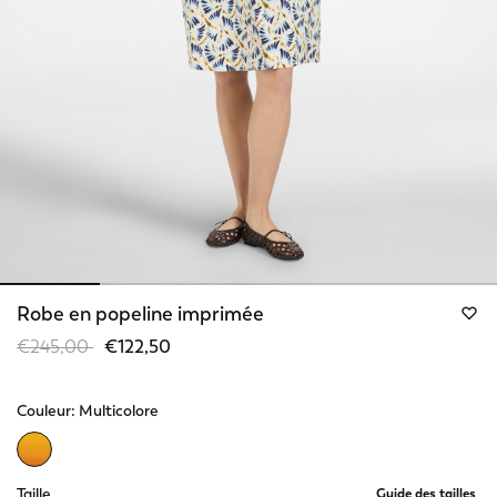
Robe en popeline imprimée
Price reduced from
to
€245,00
€122,50
Couleur:
Multicolore
selected
Taille
Guide des tailles