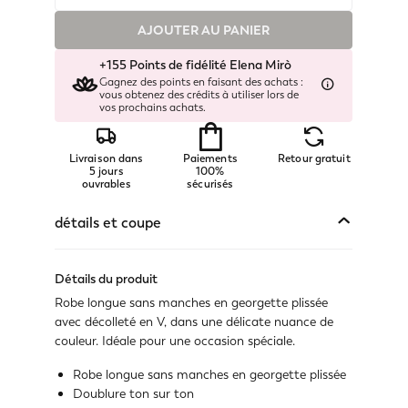
Non disponible
AJOUTER AU PANIER
Montrer les articles similaires
+155 Points de fidélité Elena Mirò
Disponible
Gagnez des points en faisant des achats :
vous obtenez des crédits à utiliser lors de
vos prochains achats.
Disponible
Livraison dans
Paiements
Retour gratuit
Disponible
5 jours
100%
ouvrables
sécurisés
Disponible
détails et coupe
Disponible
Détails du produit
Disponible
Robe longue sans manches en georgette plissée
avec décolleté en V, dans une délicate nuance de
Disponible
couleur. Idéale pour une occasion spéciale.
Non disponible
Robe longue sans manches en georgette plissée
Montrer les articles similaires
Doublure ton sur ton