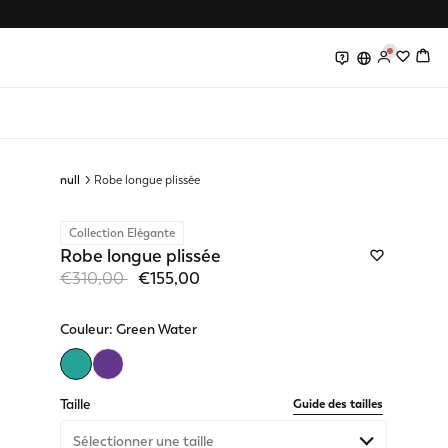
0
0
null
Robe longue plissée
Collection Elégante
Robe longue plissée
Price reduced from
to
€310,00
€155,00
Couleur:
Green Water
selected
Taille
Guide des tailles
Sélectionner une taille