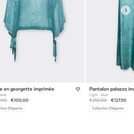
Nex
e en georgette imprimée
Pantalon palazzo i
 blue
Light - blue
reduced from
to
Price reduced from
to
,00
€100,00
€255,00
€127,50
ction Elégante
Collection Elégante