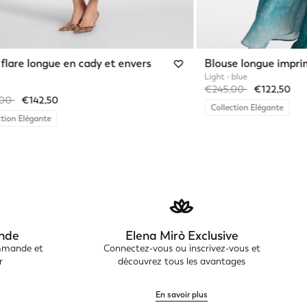
flare longue en cady et envers
Blouse longue impr
Light - blue
Price reduced from
to
€245,00
€122,50
reduced from
to
,00
€142,50
Collection Elégante
ction Elégante
nde
Elena Mirò Exclusive
ommande et
Connectez-vous ou inscrivez-vous et
r
découvrez tous les avantages
En savoir plus