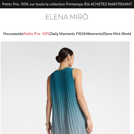
Petits Prix -50% sur toute la collection Printemps-Été
ACHETEZ MAINTENANT
Nouveautés
Petits Prix -50%
Daily Moments FW26
Vêtements
Elena Mirò World