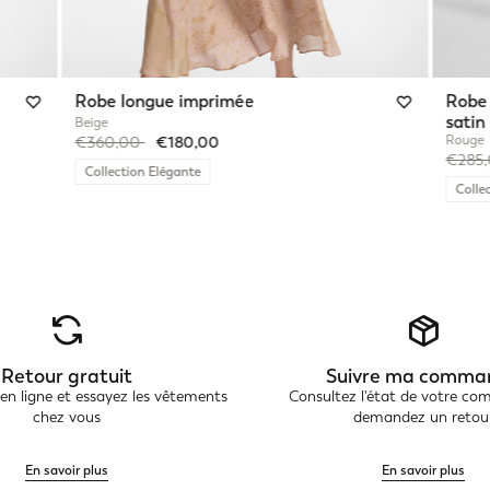
Robe longue imprimée
Robe 
satin
Beige
Price reduced from
to
Rouge
€360,00
€180,00
Price 
€285
Collection Elégante
Colle
Retour gratuit
Suivre ma comma
 ligne et essayez les vêtements
Consultez l'état de votre c
chez vous
demandez un retou
En savoir plus
En savoir plus