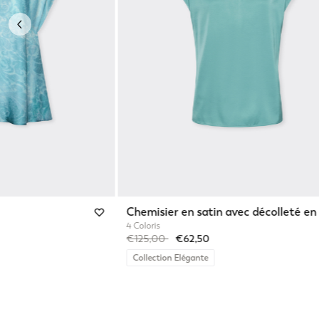
Previous
Chemisier en satin avec décolleté en
4 Coloris
Price reduced from
to
€125,00
€62,50
Collection Elégante