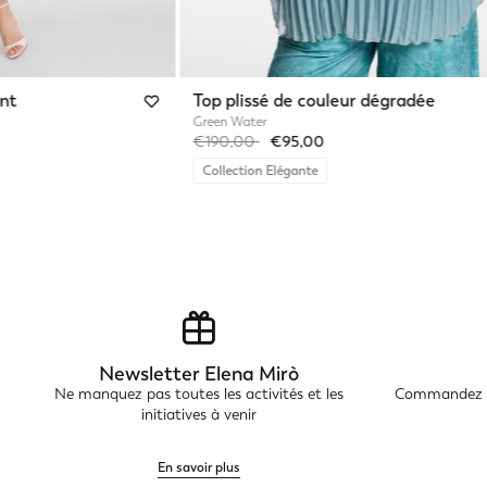
nt
Top plissé de couleur dégradée
Green Water
Price reduced from
to
€190,00
€95,00
Collection Elégante
Newsletter Elena Mirò
Ne manquez pas toutes les activités et les
Commandez en
initiatives à venir
En savoir plus