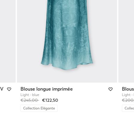
 V
Blouse longue imprimée
Blous
Light - blue
Light -
Price reduced from
to
Price 
€245,00
€122,50
€200
Collection Elégante
Colle