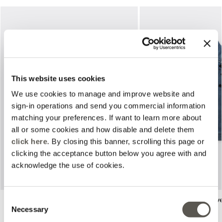
This website uses cookies
We use cookies to manage and improve website and
Previous
Next
sign-in operations and send you commercial information
matching your preferences. If want to learn more about
all or some cookies and how disable and delete them
click here
. By closing this banner, scrolling this page or
clicking the acceptance button below you agree with and
acknowledge the use of cookies.
Consent
Jupe mi-longue
Veste boxy en denim ave
Necessary
Bleu
Bleu
Selection
Price reduced from
to
€120,00
€275,00
€137,50