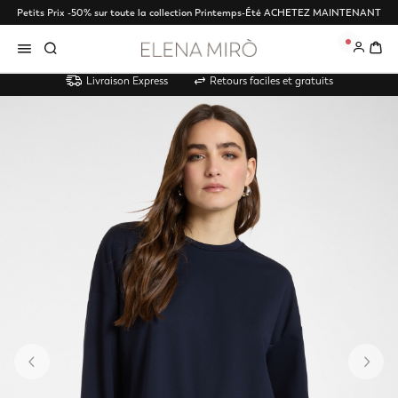
Petits Prix -50% sur toute la collection Printemps-Été
ACHETEZ MAINTENANT
0
Livraison Express
Retours faciles et gratuits
Précédent
Su