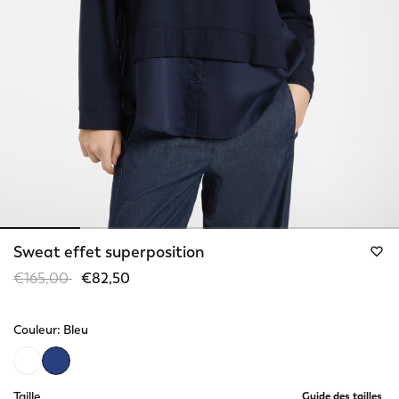
Sweat effet superposition
Price reduced from
to
€165,00
€82,50
Couleur:
Bleu
selected
Taille
Guide des tailles