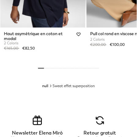
Haut asymétrique en coton et
Pull col rond en viscose
modal
2 Coloris
2 Coloris
Price reduced from
to
€200,00
€100,00
Price reduced from
to
€165,00
€82,50
null
Sweat effet superposition
Newsletter Elena Mirò
Retour gratuit