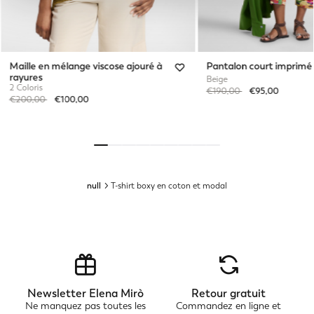
Maille en mélange viscose ajouré à
Pantalon court imprimé
rayures
Beige
2 Coloris
Price reduced from
to
€190,00
€95,00
Price reduced from
to
€200,00
€100,00
null
T-shirt boxy en coton et modal
Newsletter Elena Mirò
Retour gratuit
Ne manquez pas toutes les
Commandez en ligne et