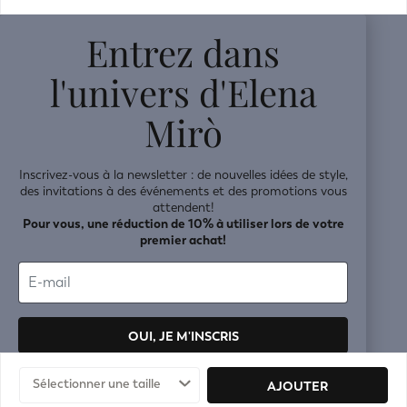
v0.14.04
Entrez dans
l'univers d'Elena
Mirò
Inscrivez-vous à la newsletter : de nouvelles idées de style,
des invitations à des événements et des promotions vous
attendent!
Pour vous, une réduction de 10% à utiliser lors de votre
premier achat!
OUI, JE M'INSCRIS
Vos données seront traitées conformément à la
politique de
Sélectionner une taille
AJOUTER
confidentialité.