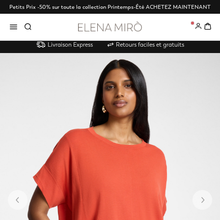
Petits Prix -50% sur toute la collection Printemps-Été
ACHETEZ MAINTENANT
0
Livraison Express
Retours faciles et gratuits
Précédent
Su