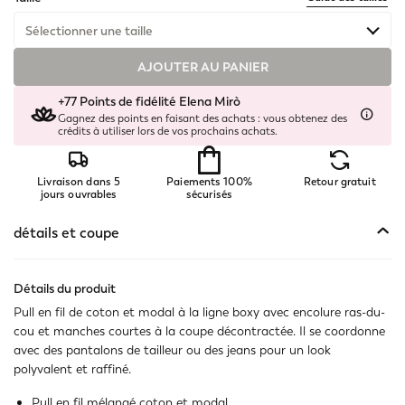
Sélectionner une taille
Non disponible
Montrer les articles similaires
AJOUTER AU PANIER
+77 Points de fidélité Elena Mirò
Disponible
Gagnez des points en faisant des achats : vous obtenez des
crédits à utiliser lors de vos prochains achats.
Non disponible
Montrer les articles similaires
Livraison dans 5
Paiements 100%
Retour gratuit
jours ouvrables
sécurisés
détails et coupe
Détails du produit
Pull en fil de coton et modal à la ligne boxy avec encolure ras-du-
cou et manches courtes à la coupe décontractée. Il se coordonne
avec des pantalons de tailleur ou des jeans pour un look
polyvalent et raffiné.
Pull en fil mélangé coton et modal