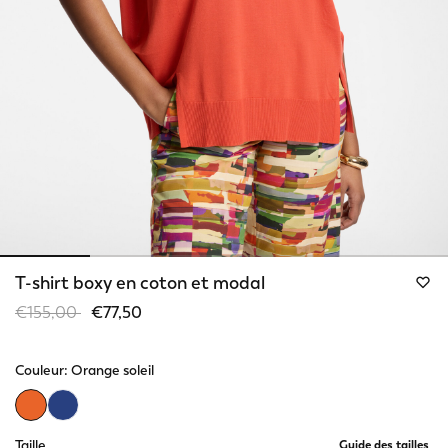
T-shirt boxy en coton et modal
Price reduced from
to
€155,00
€77,50
Couleur:
Orange soleil
selected
Taille
Guide des tailles