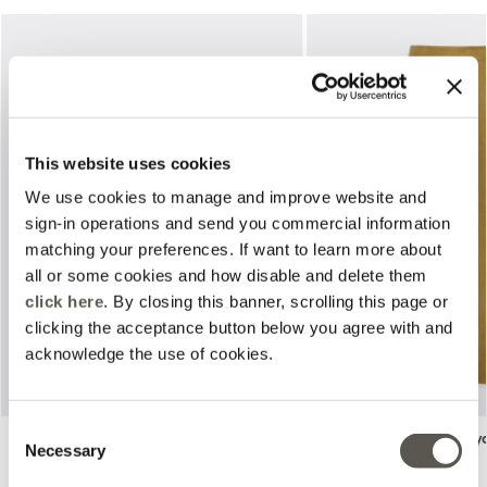
This website uses cookies
We use cookies to manage and improve website and
Previous
Next
sign-in operations and send you commercial information
matching your preferences. If want to learn more about
all or some cookies and how disable and delete them
click here
. By closing this banner, scrolling this page or
clicking the acceptance button below you agree with and
acknowledge the use of cookies.
Consent
Chemise en viscose imprimée
Cargo fluide mélange lyo
Necessary
Selection
Beige
2 Coloris
Price reduced from
to
Price reduced from
to
€205,00
€102,50
€200,00
€100,00