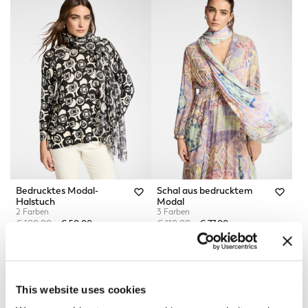
Bedrucktes Modal-
Schal aus bedrucktem
Halstuch
Modal
2 Farben
3 Farben
Price reduced from
to
Price reduced from
to
€ 100,00
€ 50,00
€ 110,00
€ 77,00
This website uses cookies