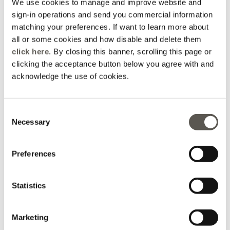
We use cookies to manage and improve website and
sign-in operations and send you commercial information
matching your preferences. If want to learn more about
all or some cookies and how disable and delete them
click here
. By closing this banner, scrolling this page or
clicking the acceptance button below you agree with and
acknowledge the use of cookies.
Schal aus bedrucktem
Bedrucktes Modal-
Modal
Halstuch
Consent
3 Farben
2 Farben
Necessary
Selection
Price reduced from
to
Price reduced from
to
€ 110,00
€ 77,00
€ 100,00
€ 50,00
Preferences
Statistics
Marketing