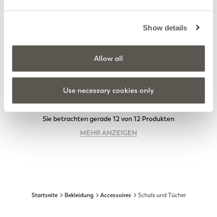
Show details
Allow all
Schal aus bedrucktem
Bedrucktes Bandana aus
Modal
Baumwolle
3 Farben
Dunkelorange
Price reduced from
to
Price reduced from
to
€ 110,00
€ 77,00
€ 30,00
€ 21,00
Use necessary cookies only
Sie betrachten gerade 12 von 12 Produkten
MEHR ANZEIGEN
Startseite
Bekleidung
Accessoires
Schals und Tücher