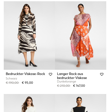
Bedruckter Viskose-Rock
Langer Rock aus
bedruckter Viskose
Schwarz
Dunkelorange
Price reduced from
to
€ 190,00
€ 95,00
Price reduced from
to
€ 210,00
€ 147,00