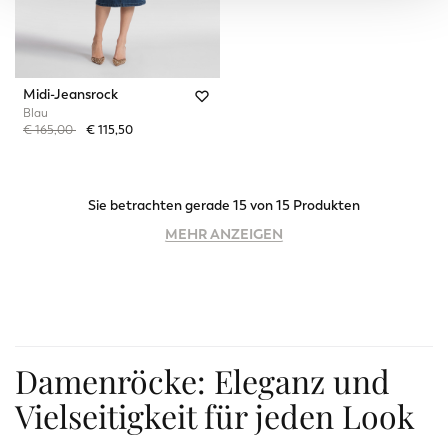
Midi-Jeansrock
Blau
Price reduced from
to
€ 165,00
€ 115,50
Sie betrachten gerade 15 von 15 Produkten
MEHR ANZEIGEN
Damenröcke: Eleganz und
Vielseitigkeit für jeden Look