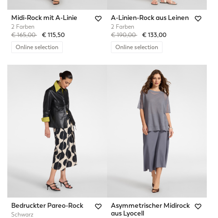
Midi-Rock mit A-Linie
A-Linien-Rock aus Leinen
2 Farben
2 Farben
Price reduced from
to
Price reduced from
to
€ 165,00
€ 115,50
€ 190,00
€ 133,00
Online selection
Online selection
Bedruckter Pareo-Rock
Asymmetrischer Midirock
aus Lyocell
Schwarz