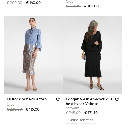
Grau
Price reduced from
to
€ 200,00
€ 140,00
Price reduced from
to
€ 180,00
€ 108,00
Tüllrock mit Pailletten
Langer A-Linien-Rock aus
bestickter Viskose
Grau
Schwarz
Price reduced from
to
€ 230,00
€ 115,00
Price reduced from
to
€ 245,00
€ 171,50
Online selection