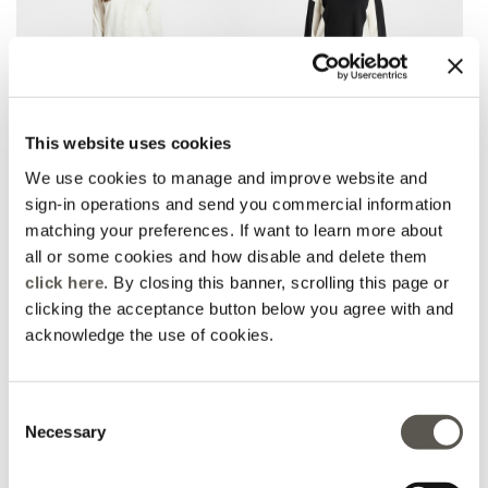
This website uses cookies
We use cookies to manage and improve website and
sign-in operations and send you commercial information
matching your preferences. If want to learn more about
Midi-Rock
Schlauchrock im Color-
Block-Design aus Viskose
all or some cookies and how disable and delete them
Blau
Schwarz
Price reduced from
to
€ 120,00
€ 84,00
click here
. By closing this banner, scrolling this page or
Price reduced from
to
€ 210,00
€ 105,00
Online selection
clicking the acceptance button below you agree with and
acknowledge the use of cookies.
Consent
Necessary
Selection