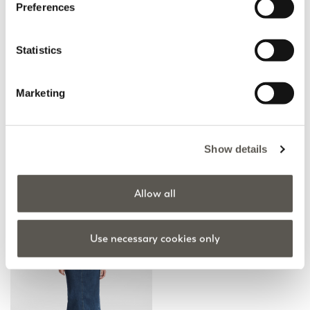
Preferences
Statistics
Marketing
Plisseerock
Langes Pailletten-
Etuikleid
Schwarz
Beige
Price reduced from
to
€ 210,00
€ 147,00
Price reduced from
to
€ 255,00
€ 178,50
Show details
Online selection
Allow all
Use necessary cookies only