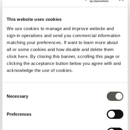
This website uses cookies
We use cookies to manage and improve website and
sign-in operations and send you commercial information
matching your preferences. If want to learn more about
all or some cookies and how disable and delete them
click here
. By closing this banner, scrolling this page or
clicking the acceptance button below you agree with and
acknowledge the use of cookies.
Jeans mit weitem Bein
und seitlichen Profilen,
Consent
"Wanda"
Necessary
Selection
Blau
Price reduced from
to
€ 200,00
€ 140,00
Preferences
Sie betrachten gerade 7 von 7 Produkten