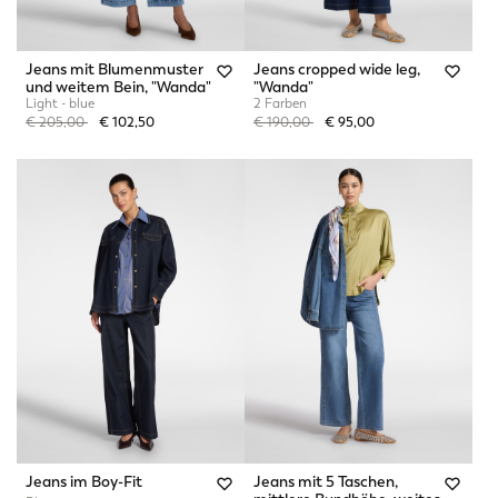
Jeans mit Blumenmuster
Jeans cropped wide leg,
und weitem Bein, "Wanda"
"Wanda"
Light - blue
2 Farben
Price reduced from
to
Price reduced from
to
€ 205,00
€ 102,50
€ 190,00
€ 95,00
Jeans im Boy-Fit
Jeans mit 5 Taschen,