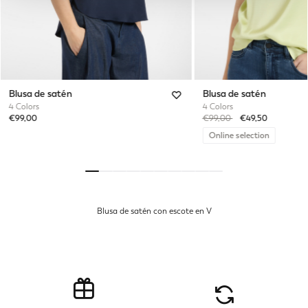
Blusa de satén
Blusa de satén
4 Colors
4 Colors
Price reduced from
to
€99,00
€99,00
€49,50
Online selection
Blusa de satén con escote en V