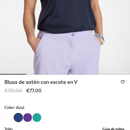
Blusa de satén con escote en V
Price reduced from
to
€110,00
€77,00
Color:
Azul
selected
Talla
Guía de tallas