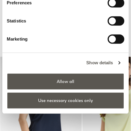
Price reduced from
to
€320,00
€160,00
Preferences
Price reduced from
to
€170,00
€85,00
Rosso Mirò
Statistics
Recomendados para ti
Marketing
Show details
Allow all
Use necessary cookies only
Previous
Next