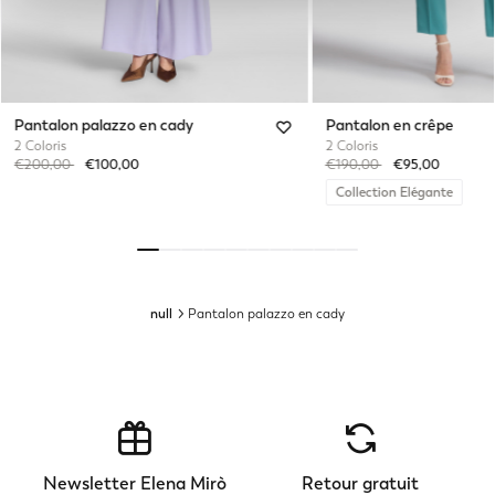
Pantalon palazzo en cady
Pantalon en crêpe
2 Coloris
2 Coloris
Price reduced from
to
Price reduced from
to
€200,00
€100,00
€190,00
€95,00
Collection Elégante
null
Pantalon palazzo en cady
Newsletter Elena Mirò
Retour gratuit