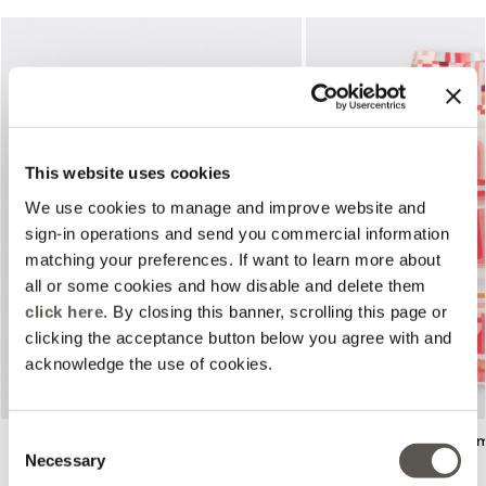
This website uses cookies
We use cookies to manage and improve website and
Previous
Next
sign-in operations and send you commercial information
matching your preferences. If want to learn more about
all or some cookies and how disable and delete them
click here
. By closing this banner, scrolling this page or
clicking the acceptance button below you agree with and
acknowledge the use of cookies.
Consent
Blouse imprimée
Pantalon palazzo impri
Necessary
Rouge
Rouge
Selection
Price reduced from
to
Price reduced from
to
€190,00
€95,00
€210,00
€105,00