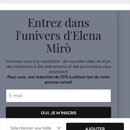
v0.14.04
Entrez dans
l'univers d'Elena
Mirò
Inscrivez-vous à la newsletter : de nouvelles idées de style,
des invitations à des événements et des promotions vous
attendent!
Pour vous, une réduction de 10% à utiliser lors de votre
premier achat!
OUI, JE M'INSCRIS
Vos données seront traitées conformément à la
politique de
Sélectionner une taille
AJOUTER