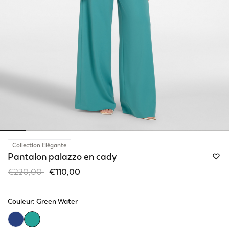
Collection Elégante
Pantalon palazzo en cady
Price reduced from
to
€220,00
€110,00
Couleur:
Green Water