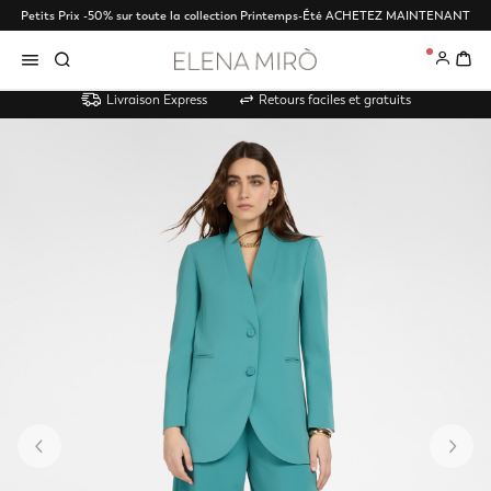
Petits Prix -50% sur toute la collection Printemps-Été
ACHETEZ MAINTENANT
0
Livraison Express
Retours faciles et gratuits
Précédent
Su