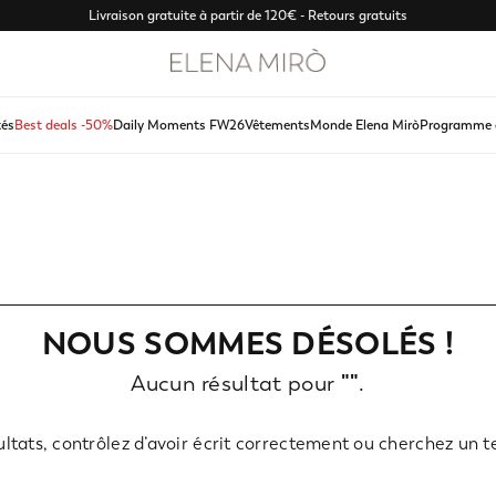
Livraison gratuite à partir de 120€ - Retours gratuits
és
Best deals -50%
Daily Moments FW26
Vêtements
Monde Elena Mirò
Programme d
NOUS SOMMES DÉSOLÉS !
Aucun résultat pour
""
.
ultats, contrôlez d’avoir écrit correctement ou cherchez un 