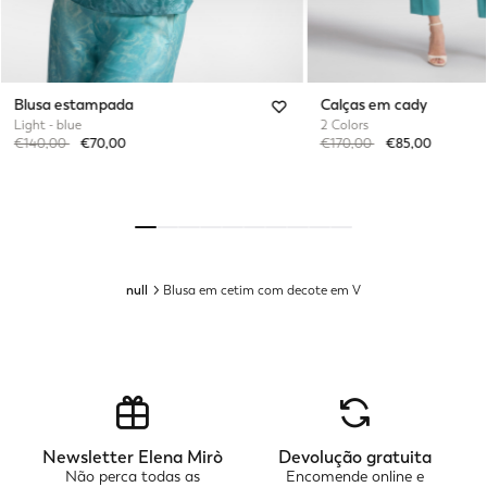
Blusa estampada
Calças em cady
Light - blue
2 Colors
Price reduced from
to
Price reduced from
to
€140,00
€70,00
€170,00
€85,00
null
Blusa em cetim com decote em V
Newsletter Elena Mirò
Devolução gratuita
Não perca todas as
Encomende online e