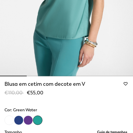
Blusa em cetim com decote em V
Price reduced from
to
€110,00
€55,00
Cor:
Green Water
selected
Tamanho
Guia de tamanhos