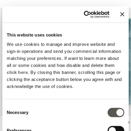
This website uses cookies
We use cookies to manage and improve website and
sign-in operations and send you commercial information
matching your preferences. If want to learn more about
Previous
Next
all or some cookies and how disable and delete them
click here
. By closing this banner, scrolling this page or
clicking the acceptance button below you agree with and
acknowledge the use of cookies.
Consent
Necessary
Selection
Blusa estampada
Blusa longa estampada
Light - blue
Light - blue
Preferences