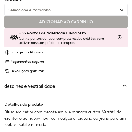
Seleccione el tamanho
ADICIONAR AO CARRINHO
Disponível
+55 Pontos de fidelidade Elena Mirò
Disponível
Ganhe pontos ao fazer compras: recebe créditos para
utilizar nas suas próximas compras.
Disponível
Entrega em 4/5 dias
Pagamentos seguros
Disponível
Devoluções gratuitas
Disponível
detalhes e vestibilidade
Último disponível
Disponível
Detalhes do produto
Blusa em cetim com decote em V e mangas curtas. Versátil do
Indisponível
Mostrar artigos semelhantes
escritório ao happy hour com calças alfaiataria ou jeans para um
look versátil e refinado.
Indisponível
Mostrar artigos semelhantes