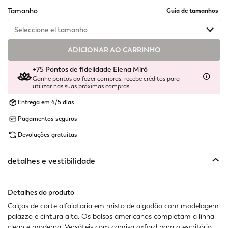
selected
Tamanho
Guia de tamanhos
Seleccione el tamanho
ADICIONAR AO CARRINHO
Disponível
+75 Pontos de fidelidade Elena Mirò
Indisponível
Mostrar artigos semelhantes
Ganhe pontos ao fazer compras: recebe créditos para
utilizar nas suas próximas compras.
Indisponível
Mostrar artigos semelhantes
Entrega em 4/5 dias
Indisponível
Mostrar artigos semelhantes
Pagamentos seguros
Último disponível
Devoluções gratuitas
Último disponível
detalhes e vestibilidade
Disponível
Detalhes do produto
Calças de corte alfaiataria em misto de algodão com modelagem
palazzo e cintura alta. Os bolsos americanos completam a linha
clean e moderna. Versáteis com camisa oxford para o escritório