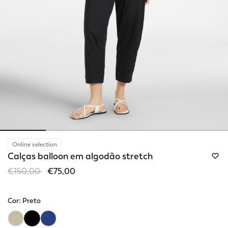
Online selection
Calças balloon em algodão stretch
Price reduced from
to
€150,00
€75,00
Cor:
Preto