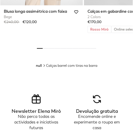
Blusa longa assimétrica com faixa
Calças em gabardine c
Bege
2 Colors
Price reduced from
to
€240,00
€120,00
€170,00
Rosso Mirò
Online sele
null
Calças barrel com tiras na barra
Newsletter Elena Mirò
Devolução gratuita
Não perca todas as
Encomende online e
actividades e iniciativas
experimente a roupa em
futuras
casa