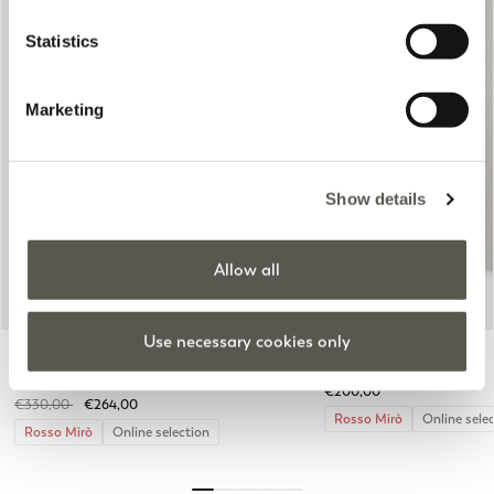
Statistics
Marketing
Previous
Next
Show details
Allow all
Use necessary cookies only
Blazer de mistura de linho com um
Chinos misto linho
botão
2 Colors
2 Colors
€200,00
Price reduced from
to
€330,00
€264,00
Rosso Mirò
Online sele
Rosso Mirò
Online selection