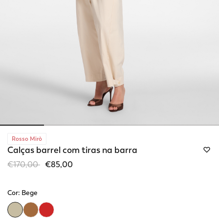
Rosso Mirò
Calças barrel com tiras na barra
Price reduced from
to
€170,00
€85,00
Cor:
Bege