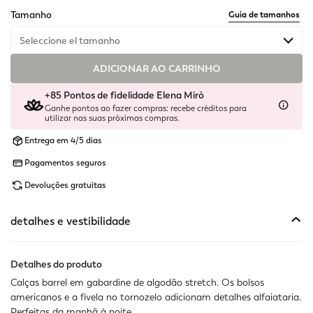
selected
Tamanho
Guia de tamanhos
Seleccione el tamanho
ADICIONAR AO CARRINHO
Disponível
+85 Pontos de fidelidade Elena Mirò
Disponível
Ganhe pontos ao fazer compras: recebe créditos para
utilizar nas suas próximas compras.
Disponível
Entrega em 4/5 dias
Pagamentos seguros
Disponível
Devoluções gratuitas
Último disponível
detalhes e vestibilidade
Disponível
Disponível
Detalhes do produto
Calças barrel em gabardine de algodão stretch. Os bolsos
Indisponível
Mostrar artigos semelhantes
americanos e a fivela no tornozelo adicionam detalhes alfaiataria.
Perfeitas da manhã à noite.