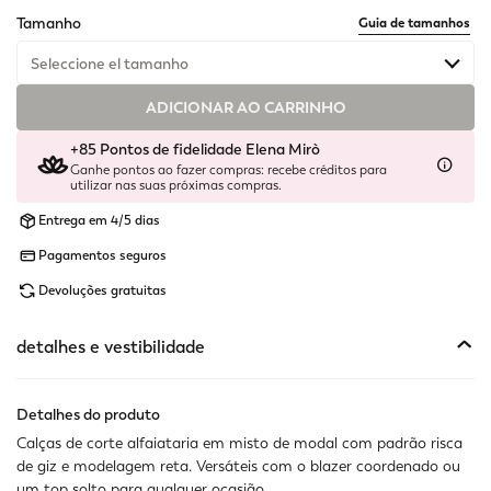
selected
Tamanho
Guia de tamanhos
Seleccione el tamanho
ADICIONAR AO CARRINHO
Último disponível
+85 Pontos de fidelidade Elena Mirò
Disponível
Ganhe pontos ao fazer compras: recebe créditos para
utilizar nas suas próximas compras.
Disponível
Entrega em 4/5 dias
Pagamentos seguros
Disponível
Devoluções gratuitas
Disponível
detalhes e vestibilidade
Disponível
Disponível
Detalhes do produto
Calças de corte alfaiataria em misto de modal com padrão risca
Disponível
de giz e modelagem reta. Versáteis com o blazer coordenado ou
um top solto para qualquer ocasião.