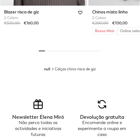
Blazer risca de giz
Chinos misto linho
2 Colors
2 Colors
Price reduced from
to
Price reduced from
to
€320,00
€160,00
€200,00
€100,00
Rosso Mirò
Online sele
null
Calças chino risca de giz
Newsletter Elena Mirò
Devolução gratuita
Não perca todas as
Encomende online e
actividades e iniciativas
experimente a roupa em
futuras
casa