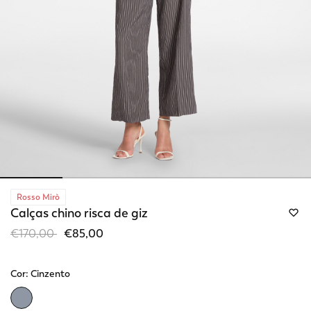
Rosso Mirò
Calças chino risca de giz
Price reduced from
to
€170,00
€85,00
Cor:
Cinzento