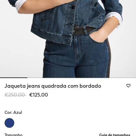
Jaqueta jeans quadrada com bordado
Price reduced from
to
€250,00
€125,00
Cor:
Azul
selected
Tamanho
Guia de tamanhos