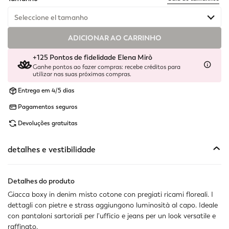
Seleccione el tamanho
ADICIONAR AO CARRINHO
Disponível
+125 Pontos de fidelidade Elena Mirò
Disponível
Ganhe pontos ao fazer compras: recebe créditos para
utilizar nas suas próximas compras.
Disponível
Entrega em 4/5 dias
Pagamentos seguros
Disponível
Devoluções gratuitas
Disponível
detalhes e vestibilidade
Disponível
Indisponível
Mostrar artigos semelhantes
Detalhes do produto
Giacca boxy in denim misto cotone con pregiati ricami floreali. I
Indisponível
Mostrar artigos semelhantes
dettagli con pietre e strass aggiungono luminosità al capo. Ideale
con pantaloni sartoriali per l'ufficio e jeans per un look versatile e
Indisponível
Mostrar artigos semelhantes
raffinato.