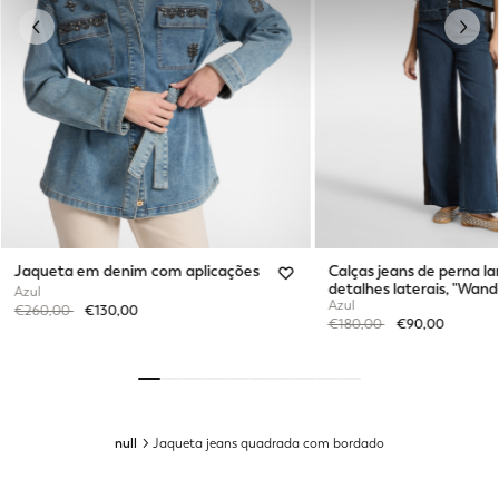
Previous
Next
Jaqueta em denim com aplicações
Calças jeans de perna l
detalhes laterais, "Wand
Azul
Azul
Price reduced from
to
€260,00
€130,00
Price reduced from
to
€180,00
€90,00
null
Jaqueta jeans quadrada com bordado