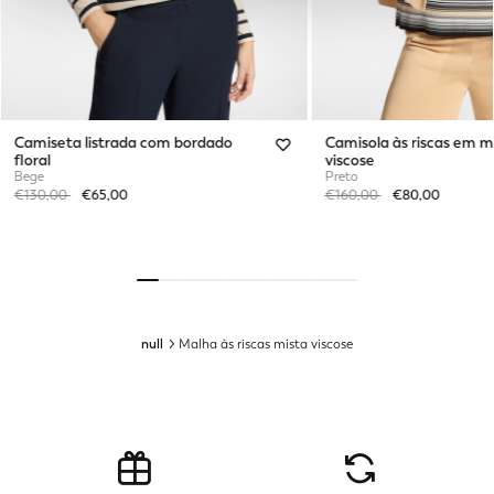
Camiseta listrada com bordado
Camisola às riscas em m
floral
viscose
Bege
Preto
Price reduced from
to
Price reduced from
to
€130,00
€65,00
€160,00
€80,00
null
Malha às riscas mista viscose