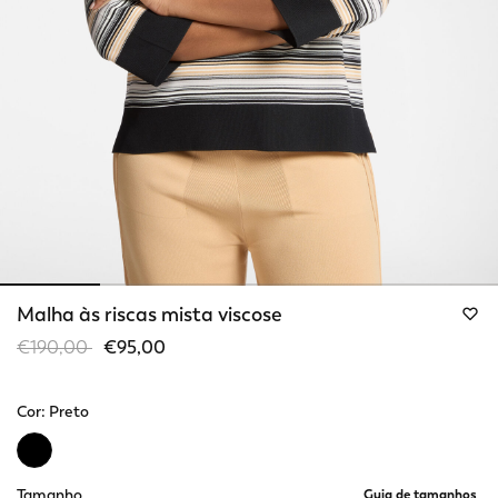
Malha às riscas mista viscose
Price reduced from
to
€190,00
€95,00
Cor:
Preto
selected
Tamanho
Guia de tamanhos