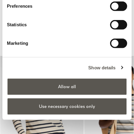
detalhes às riscas
Vermelho
Preferences
2 Colors
Price reduced from
to
€99,00
€49,50
Price reduced from
to
€140,00
€70,00
Statistics
Sugerido para si
Marketing
Show details
Allow all
Use necessary cookies only
Previous
Next