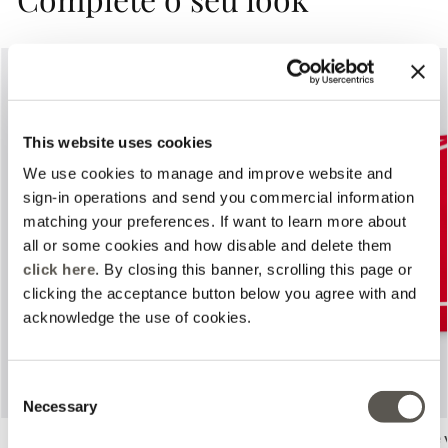
This website uses cookies
We use cookies to manage and improve website and
sign-in operations and send you commercial information
matching your preferences. If want to learn more about
Previous
Next
all or some cookies and how disable and delete them
click here
. By closing this banner, scrolling this page or
clicking the acceptance button below you agree with and
acknowledge the use of cookies.
Consent
Necessary
Selection
Cardigan em mistura de viscose com
Top em malha mista de 