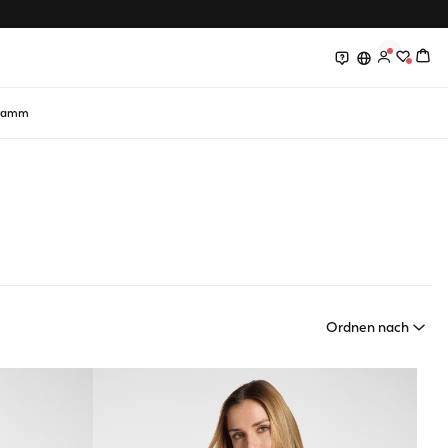
0
0
gramm
Ordnen nach