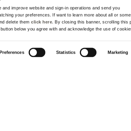
Einwilligung
 and improve website and sign-in operations and send you
ching your preferences. If want to learn more about all or some
and delete them
click here
. By closing this banner, scrolling this
e button below you agree with and acknowledge the use of cookie
Preferences
Statistics
Marketing
Treten Sie ein in die
Welt von Elena Mirò