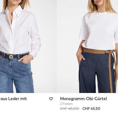
aus Leder mit
Monogramm-Obi-Gürtel
2 Farben
Price reduced from
to
CHF 65,00
CHF 45,50