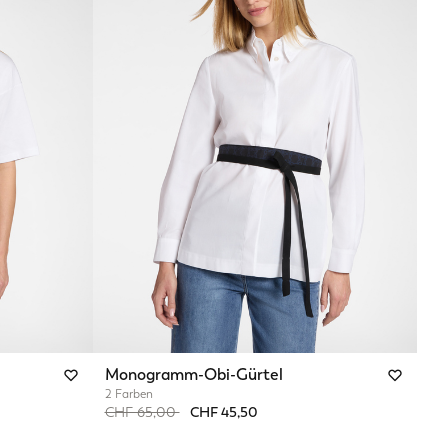
Monogramm-Obi-Gürtel
2 Farben
Price reduced from
to
CHF 65,00
CHF 45,50