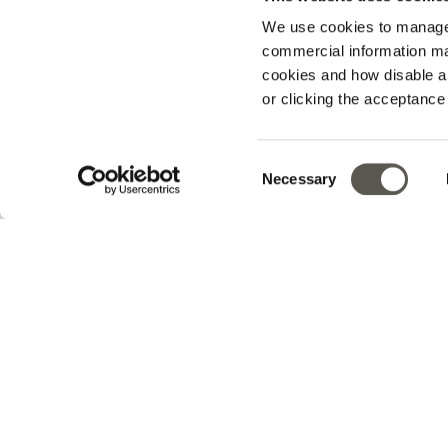
We use cookies to manage
commercial information mat
cookies and how disable 
or clicking the acceptanc
Ihre Bestellung verfolgen
Consent
Necessary
v0.14.04
Selection