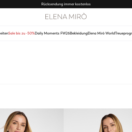
Rücksendung immer kostenlos
eiten
Sale bis zu -50%
Daily Moments FW26
Bekleidung
Elena Mirò World
Treuepro