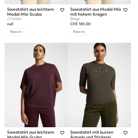
Sweatshirt aus leichtem
Sweatshirt aus Modal-Mix
Modal-Mix-Scuba
mit hohem Kragen
2 Farben
Beige
null
CHF 165,00
New in
New in
Sweatshirt aus leichtem
Sweatshirt mit kurzen
Modal-Mix-Scuba
Ärmeln und Stickerei