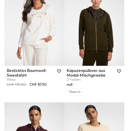
Besticktes Baumwoll-
Kapuzenpullover aus
Sweatshirt
Modal-Mischgewebe
Weiss
2 Farben
Price reduced from
to
CHF 175,00
CHF 87,50
null
New in