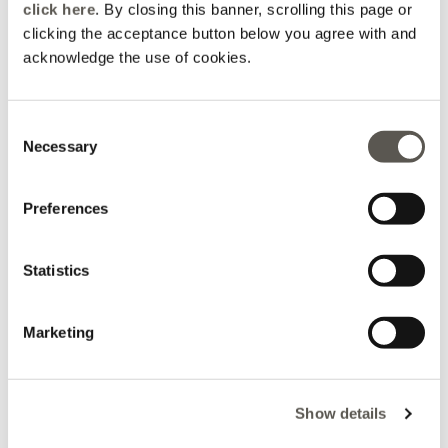
click here
. By closing this banner, scrolling this page or
clicking the acceptance button below you agree with and
acknowledge the use of cookies.
Consent
Sweatshirt mit
Sweatshirt aus Modal-Mix
Necessary
Selection
Monogramm-Stickerei
3 Farben
3 Farben
null
CHF 185,00
New in
Preferences
New in
Statistics
Marketing
Show details