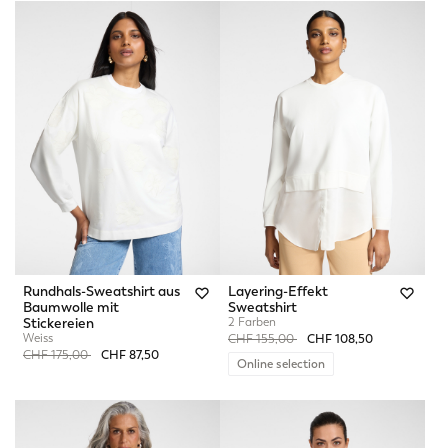
Rundhals-Sweatshirt aus
Layering-Effekt
Baumwolle mit
Sweatshirt
Stickereien
2 Farben
Weiss
Price reduced from
to
CHF 155,00
CHF 108,50
Price reduced from
to
CHF 175,00
CHF 87,50
Online selection