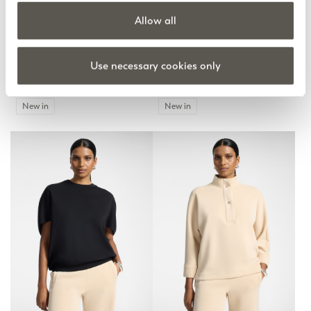
Allow all
Sweatshirt aus Modal-Mix
Sweatshirt aus Modal-Mix
Use necessary cookies only
3 Farben
3 Farben
null
null
New in
New in