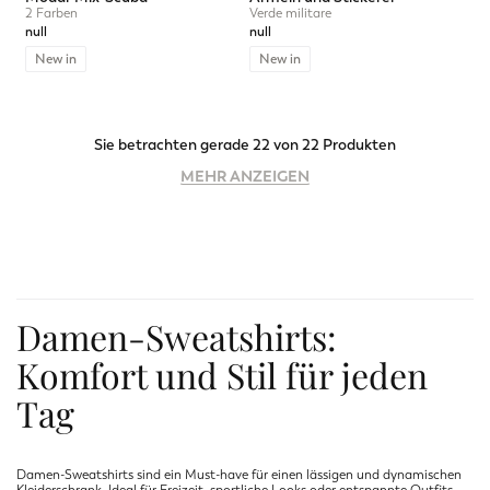
2 Farben
Verde militare
null
null
New in
New in
Sie betrachten gerade 22 von 22 Produkten
MEHR ANZEIGEN
Damen-Sweatshirts:
Komfort und Stil für jeden
Tag
Damen-Sweatshirts sind ein Must-have für einen lässigen und dynamischen
Kleiderschrank. Ideal für Freizeit, sportliche Looks oder entspannte Outfits