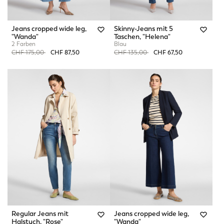
Jeans cropped wide leg,
Skinny-Jeans mit 5
"Wanda"
Taschen, "Helena"
2 Farben
Blau
Price reduced from
to
Price reduced from
to
CHF 175,00
CHF 87,50
CHF 135,00
CHF 67,50
Regular Jeans mit
Jeans cropped wide leg,
Halstuch, "Rose"
"Wanda"