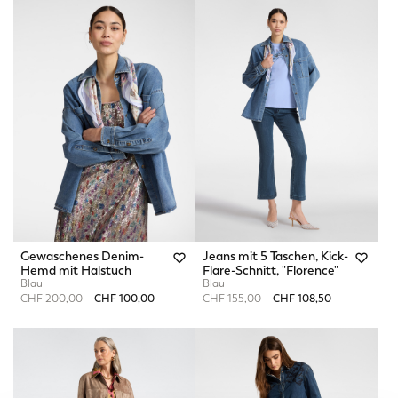
Gewaschenes Denim-
Jeans mit 5 Taschen, Kick-
Hemd mit Halstuch
Flare-Schnitt, "Florence"
Blau
Blau
Price reduced from
to
Price reduced from
to
CHF 200,00
CHF 100,00
CHF 155,00
CHF 108,50