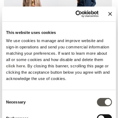
This website uses cookies
We use cookies to manage and improve website and
sign-in operations and send you commercial information
matching your preferences. If want to learn more about
Palazzo-Jeans aus
Regular Jeans aus Denim
gewaschenem Chambray
mit Blumenstickereien
all or some cookies and how disable and delete them
Blau
Blau
click here
. By closing this banner, scrolling this page or
Price reduced from
to
CHF 165,00
CHF 132,00
CHF 190,00
clicking the acceptance button below you agree with and
Fall Winter Preview
acknowledge the use of cookies.
Consent
Necessary
Selection