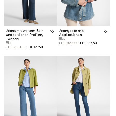
Jeans mit weitem Bein
Jeansjacke mit
und seitlichen Profilen,
Applikationen
"Wanda"
Blau
Blau
Price reduced from
to
CHF 265,00
CHF 185,50
Price reduced from
to
CHF 185,00
CHF 129,50