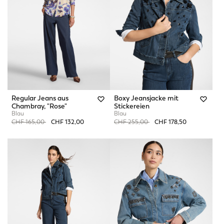
Regular Jeans aus
Boxy Jeansjacke mit
Chambray, "Rose"
Stickereien
Blau
Blau
Price reduced from
to
Price reduced from
to
CHF 165,00
CHF 132,00
CHF 255,00
CHF 178,50