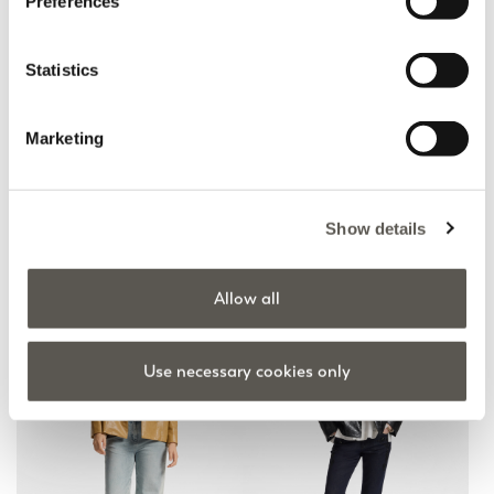
Preferences
Statistics
Marketing
Jeans washed wide leg
Jeans mit weitem Bein
und seitlichen Kanten
Blau
Blau
CHF 190,00
Show details
CHF 185,00
Fall Winter Preview
Fall Winter Preview
Allow all
Use necessary cookies only