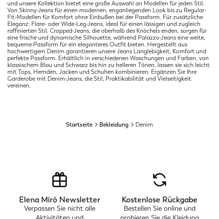
und unsere Kollektion bietet eine große Auswahl an Modellen für jeden Stil.
Von Skinny-Jeans für einen modernen, enganliegenden Look bis zu Regular-
Fit-Modellen für Komfort ohne Einbußen bei der Passform. Für zusätzliche
Eleganz: Flare- oder Wide-Leg-Jeans, ideal für einen lässigen und zugleich
raffinierten Stil. Cropped-Jeans, die oberhalb des Knöchels enden, sorgen für
eine frische und dynamische Silhouette, während Palazzo-Jeans eine weite,
bequeme Passform für ein eleganteres Outfit bieten. Hergestellt aus
hochwertigem Denim garantieren unsere Jeans Langlebigkeit, Komfort und
perfekte Passform. Erhältlich in verschiedenen Waschungen und Farben, von
klassischem Blau und Schwarz bis hin zu helleren Tönen, lassen sie sich leicht
mit Tops, Hemden, Jacken und Schuhen kombinieren. Ergänzen Sie Ihre
Garderobe mit Denim-Jeans, die Stil, Praktikabilität und Vielseitigkeit
vereinen.
Startseite
Bekleidung
Denim
Elena Mirò Newsletter
Kostenlose Rückgabe
Verpassen Sie nicht alle
Bestellen Sie online und
Aktivitäten und
probieren Sie die Kleidung