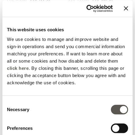
Rosso Mirò
Online selection
Online selection
This website uses cookies
We use cookies to manage and improve website and
sign-in operations and send you commercial information
matching your preferences. If want to learn more about
all or some cookies and how disable and delete them
click here
. By closing this banner, scrolling this page or
clicking the acceptance button below you agree with and
acknowledge the use of cookies.
Consent
Necessary
Selection
Ballonhose aus Baumwoll-
Stretch
3 Farben
Price reduced from
to
CHF 155,00
CHF 124,00
Preferences