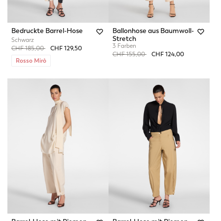
Bedruckte Barrel-Hose
Ballonhose aus Baumwoll-
Stretch
Schwarz
3 Farben
Price reduced from
to
CHF 185,00
CHF 129,50
Price reduced from
to
CHF 155,00
CHF 124,00
Rosso Mirò