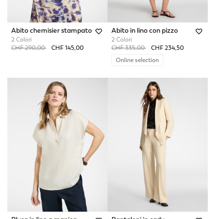
Abito chemisier stampato
Abito in lino con pizzo
2 Colori
2 Colori
Price reduced from
to
Price reduced from
to
CHF 290,00
CHF 145,00
CHF 335,00
CHF 234,50
Online selection