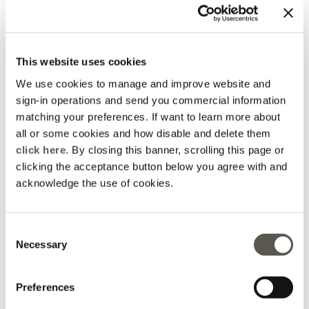
This website uses cookies
We use cookies to manage and improve website and
sign-in operations and send you commercial information
matching your preferences. If want to learn more about
all or some cookies and how disable and delete them
click here
. By closing this banner, scrolling this page or
clicking the acceptance button below you agree with and
Pantaloni dritti in raso
acknowledge the use of cookies.
stretch
2 Colori
Price reduced from
to
CHF 115,00
CHF 92,00
Consent
Necessary
Selection
Preferences