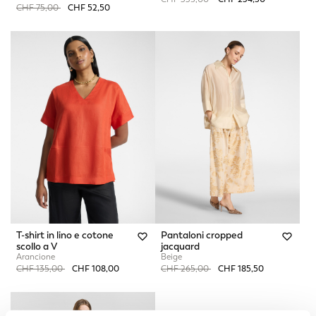
Price reduced from
to
CHF 75,00
CHF 52,50
T-shirt in lino e cotone
Pantaloni cropped
scollo a V
jacquard
Arancione
Beige
Price reduced from
to
Price reduced from
to
CHF 135,00
CHF 108,00
CHF 265,00
CHF 185,50