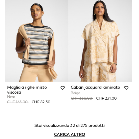
Maglia a righe misto
Caban jacquard laminato
viscosa
Beige
Nero
Price reduced from
to
CHF 330,00
CHF 231,00
Price reduced from
to
CHF 165,00
CHF 82,50
Stai visualizzando 32 di 275 prodotti
CARICA ALTRO