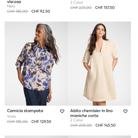
viscosa
2 Colori
Nero
Price reduced from
to
CHF 225,00
CHF 157,50
Price reduced from
to
CHF 185,00
CHF 92,50
Camicia stampata
Abito chemisier in lino
maniche corte
Viola
2 Colori
Price reduced from
to
CHF 185,00
CHF 129,50
Price reduced from
to
CHF 205,00
CHF 143,50