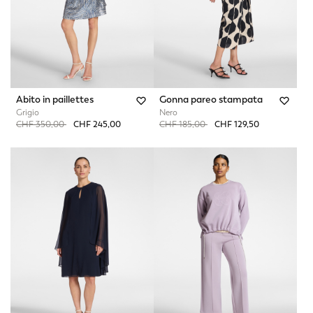
Abito in paillettes
Gonna pareo stampata
Grigio
Nero
Price reduced from
to
Price reduced from
to
CHF 350,00
CHF 245,00
CHF 185,00
CHF 129,50