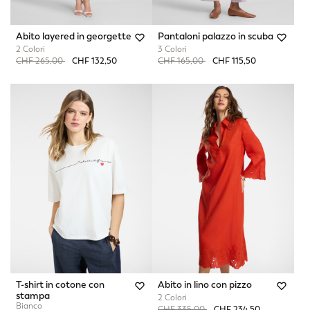
Abito layered in georgette
Pantaloni palazzo in scuba
2 Colori
3 Colori
Price reduced from
to
Price reduced from
to
CHF 265,00
CHF 132,50
CHF 165,00
CHF 115,50
T-shirt in cotone con
Abito in lino con pizzo
stampa
2 Colori
Bianco
Price reduced from
to
CHF 335,00
CHF 234,50