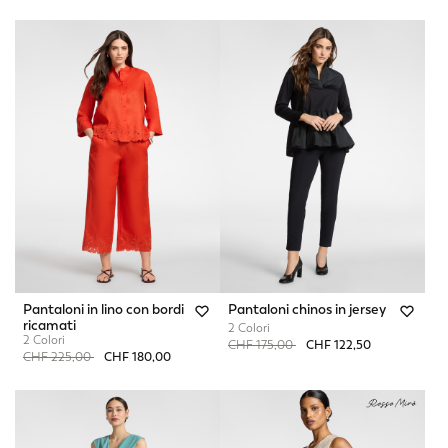
Pantaloni in lino con bordi
Pantaloni chinos in jersey
ricamati
2 Colori
2 Colori
Price reduced from
to
CHF 175,00
CHF 122,50
Price reduced from
to
CHF 225,00
CHF 180,00