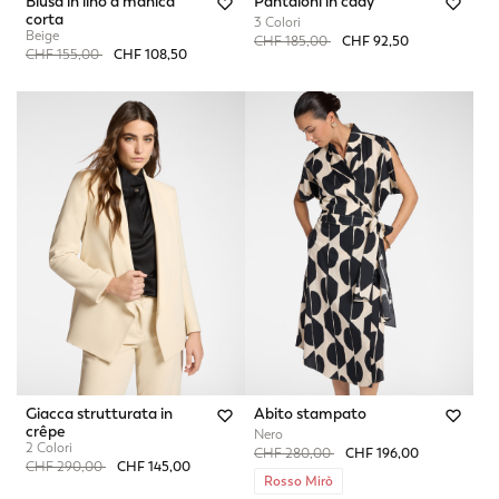
Blusa in lino a manica
Pantaloni in cady
corta
3 Colori
Beige
Price reduced from
to
CHF 185,00
CHF 92,50
Price reduced from
to
CHF 155,00
CHF 108,50
Giacca strutturata in
Abito stampato
crêpe
Nero
2 Colori
Price reduced from
to
CHF 280,00
CHF 196,00
Price reduced from
to
CHF 290,00
CHF 145,00
Rosso Mirò