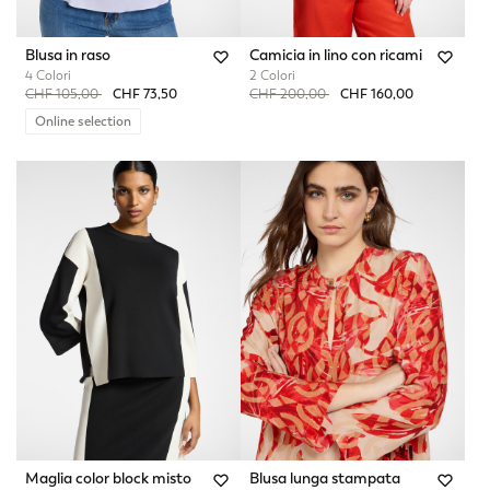
Blusa in raso
Camicia in lino con ricami
4 Colori
2 Colori
Price reduced from
to
Price reduced from
to
CHF 105,00
CHF 73,50
CHF 200,00
CHF 160,00
Online selection
Maglia color block misto
Blusa lunga stampata