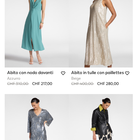
Abito con nodo davanti
Abito in tulle con paillettes
Azzurro
Beige
Price reduced from
to
Price reduced from
to
CHF 310,00
CHF 217,00
CHF 400,00
CHF 280,00