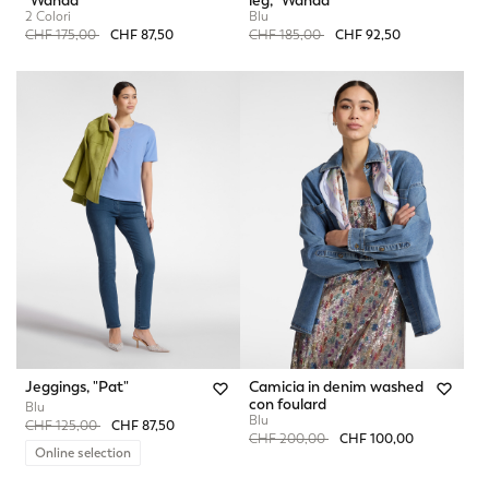
"Wanda"
leg, "Wanda"
2 Colori
Blu
Price reduced from
to
Price reduced from
to
CHF 175,00
CHF 87,50
CHF 185,00
CHF 92,50
Jeggings, "Pat"
Camicia in denim washed
con foulard
Blu
Blu
Price reduced from
to
CHF 125,00
CHF 87,50
Price reduced from
to
CHF 200,00
CHF 100,00
Online selection