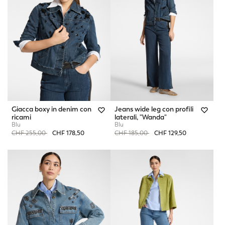
Giacca boxy in denim con
Jeans wide leg con profili
ricami
laterali, "Wanda"
Blu
Blu
Price reduced from
to
Price reduced from
to
CHF 255,00
CHF 178,50
CHF 185,00
CHF 129,50