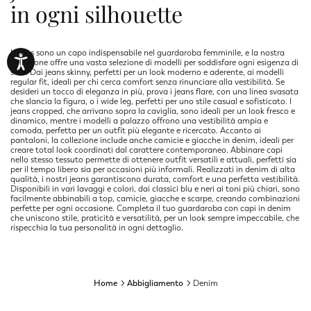
in ogni silhouette
I jeans sono un capo indispensabile nel guardaroba femminile, e la nostra
collezione offre una vasta selezione di modelli per soddisfare ogni esigenza di
stile. Dai jeans skinny, perfetti per un look moderno e aderente, ai modelli
regular fit, ideali per chi cerca comfort senza rinunciare alla vestibilità. Se
desideri un tocco di eleganza in più, prova i jeans flare, con una linea svasata
che slancia la figura, o i wide leg, perfetti per uno stile casual e sofisticato. I
jeans cropped, che arrivano sopra la caviglia, sono ideali per un look fresco e
dinamico, mentre i modelli a palazzo offrono una vestibilità ampia e
comoda, perfetta per un outfit più elegante e ricercato. Accanto ai
pantaloni, la collezione include anche camicie e giacche in denim, ideali per
creare total look coordinati dal carattere contemporaneo. Abbinare capi
nello stesso tessuto permette di ottenere outfit versatili e attuali, perfetti sia
per il tempo libero sia per occasioni più informali. Realizzati in denim di alta
qualità, i nostri jeans garantiscono durata, comfort e una perfetta vestibilità.
Disponibili in vari lavaggi e colori, dai classici blu e neri ai toni più chiari, sono
facilmente abbinabili a top, camicie, giacche e scarpe, creando combinazioni
perfette per ogni occasione. Completa il tuo guardaroba con capi in denim
che uniscono stile, praticità e versatilità, per un look sempre impeccabile, che
rispecchia la tua personalità in ogni dettaglio.
Home
Abbigliamento
Denim