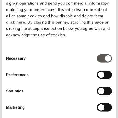
sign-in operations and send you commercial information
matching your preferences. If want to learn more about
all or some cookies and how disable and delete them
click here
. By closing this banner, scrolling this page or
clicking the acceptance button below you agree with and
acknowledge the use of cookies.
Consent
Necessary
Selection
Jeans cropped wide leg
Jeans washed wide leg
"Gea" in denim
"Mary"
Blu
Blu
Preferences
CHF 155,00
CHF 190,00
Fall Winter Preview
Fall Winter Preview
Statistics
Marketing