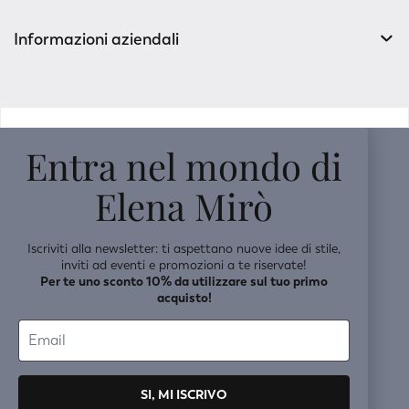
Informazioni aziendali
v0.14.04
Entra nel mondo di
Elena Mirò
Iscriviti alla newsletter: ti aspettano nuove idee di stile,
inviti ad eventi e promozioni a te riservate!
Per te uno sconto 10% da utilizzare sul tuo primo
acquisto!
SI, MI ISCRIVO