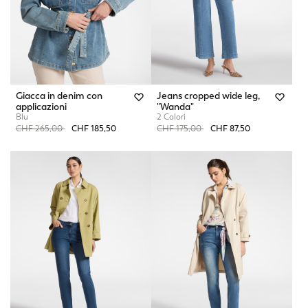
Giacca in denim con
Jeans cropped wide leg,
applicazioni
"Wanda"
Blu
2 Colori
Price reduced from
to
Price reduced from
to
CHF 265,00
CHF 185,50
CHF 175,00
CHF 87,50