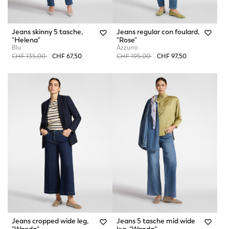
Jeans skinny 5 tasche,
Jeans regular con foulard,
"Helena"
"Rose"
Blu
Azzurro
Price reduced from
to
Price reduced from
to
CHF 135,00
CHF 67,50
CHF 195,00
CHF 97,50
Jeans cropped wide leg,
Jeans 5 tasche mid wide