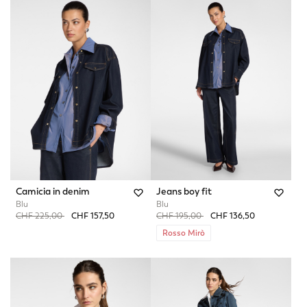
Camicia in denim
Jeans boy fit
Blu
Blu
Price reduced from
to
Price reduced from
to
CHF 225,00
CHF 157,50
CHF 195,00
CHF 136,50
Rosso Mirò