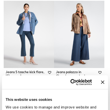
Jeans 5 tasche kick flare,
Jeans palazzo in
"Florence"
Chambray washed
Blu
Blu
Price reduced from
to
Price reduced from
to
CHF 155,00
CHF 108,50
CHF 165,00
CHF 132,00
Nuovi arrivi
This website uses cookies
We use cookies to manage and improve website and