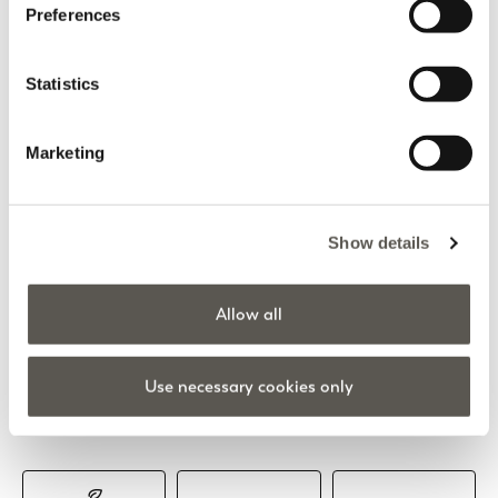
promozioni in corso. In altre parole, lo scarico dei punti potrà
Preferences
avvenire solo su prodotti a prezzo pieno e non già scontati.
Gli sconti fedeltà non possono essere utilizzati per l’acquisto di
Statistics
Gift Card.
Marketing
Certificati di sicurezza
Per Garantire la massima sicurezza negli acquisti, le informazioni
Show details
relative ai pagamenti trasmesse via internet vengono criptate dal
protocollo SSL (Secure Socket Layer).
Allow all
Come possiamo essere
Use necessary cookies only
d'aiuto?