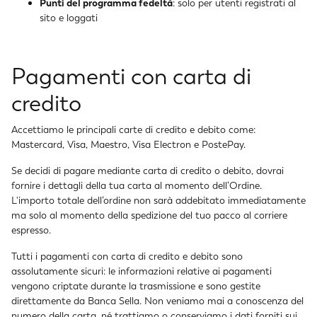
Punti del programma fedeltà
: solo per utenti registrati al
sito e loggati
Pagamenti con carta di
credito
Accettiamo le principali carte di credito e debito come:
Mastercard, Visa, Maestro, Visa Electron e PostePay.
Se decidi di pagare mediante carta di credito o debito, dovrai
fornire i dettagli della tua carta al momento dell’Ordine.
L'importo totale dell’ordine non sarà addebitato immediatamente
ma solo al momento della spedizione del tuo pacco al corriere
espresso.
Tutti i pagamenti con carta di credito e debito sono
assolutamente sicuri: le informazioni relative ai pagamenti
vengono criptate durante la trasmissione e sono gestite
direttamente da Banca Sella. Non veniamo mai a conoscenza del
numero della carta, né trattiamo o conserviamo i dati forniti sui