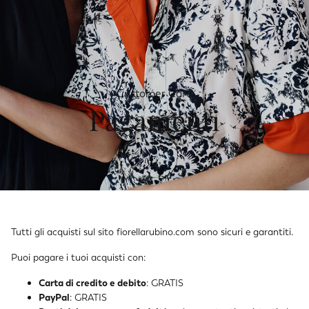
Customer Care
Pagamenti
Tutti gli acquisti sul sito fiorellarubino.com sono sicuri e garantiti.
Puoi pagare i tuoi acquisti con:
Carta di credito e debito
: GRATIS
PayPal
: GRATIS