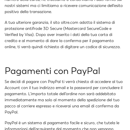
nostri sistemi ma ci limitiamo a ricevere comunicazione dell'esito
positivo della transazione.
A tua ulteriore garanzia, il sito oltre.com adotta il sistema di
protezione antifrode 3D Secure (Mastercard SecureCode e
Verified by Visa). Dopo aver inserito i dati della tua carta di
credito e al momento di dare la conferma per il pagamento
online, ti verrà quindi richiesto di digitare un codice di sicurezza.
Pagamenti con PayPal
Se decidi di pagare con PayPal ti verrà chiesto di accedere al tuo
Account con il tuo indirizzo email e la password per concludere il
pagamento. L'importo totale dell’ordine non sarà addebitato
immediatamente ma solo al momento della spedizione del tuo
pacco al corriere espresso e riceverai una email di conferma da
PayPal.
PayPal è un sistema di pagamento facile e sicuro, che tutela le
informazioni dell'acquirente dal momento che non vengono