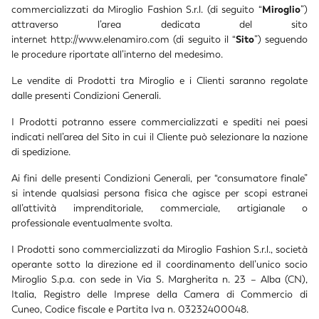
commercializzati da Miroglio Fashion S.r.l. (di seguito “
Miroglio
”)
attraverso l’area dedicata del sito
internet
http://www.elenamiro.com
(di seguito il “
Sito
”) seguendo
le procedure riportate all’interno del medesimo.
Le vendite di Prodotti tra Miroglio e i Clienti saranno regolate
dalle presenti Condizioni Generali.
I Prodotti potranno essere commercializzati e spediti nei paesi
indicati nell’area del Sito in cui il Cliente può selezionare la nazione
di spedizione.
Ai fini delle presenti Condizioni Generali, per “consumatore finale”
si intende qualsiasi persona fisica che agisce per scopi estranei
all’attività imprenditoriale, commerciale, artigianale o
professionale eventualmente svolta.
I Prodotti sono commercializzati da Miroglio Fashion S.r.l., società
operante sotto la direzione ed il coordinamento dell’unico socio
Miroglio S.p.a. con sede in Via S. Margherita n. 23 – Alba (CN),
Italia, Registro delle Imprese della Camera di Commercio di
Cuneo, Codice fiscale e Partita Iva n. 03232400048.