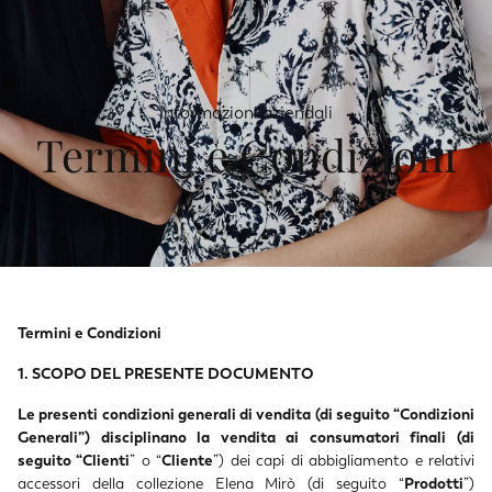
Informazioni aziendali
Termini e Condizioni
Termini e Condizioni
1. SCOPO DEL PRESENTE DOCUMENTO
Le presenti condizioni generali di vendita (di seguito “Condizioni
Generali”) disciplinano la vendita ai consumatori finali (di
seguito “Clienti
” o “
Cliente
”) dei capi di abbigliamento e relativi
accessori della collezione Elena Mirò (di seguito “
Prodotti
”)