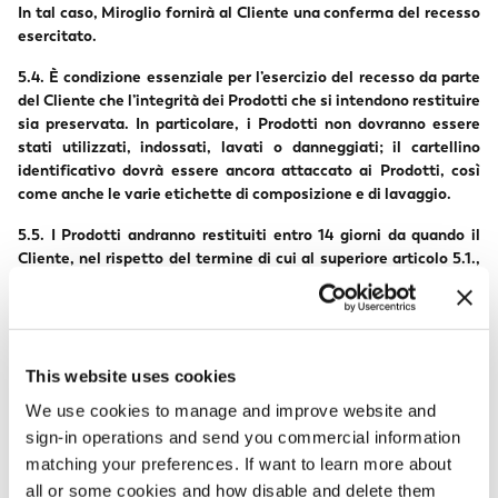
In tal caso, Miroglio fornirà al Cliente una conferma del recesso
esercitato.
5.4. È condizione essenziale per l’esercizio del recesso da parte
del Cliente che l’integrità dei Prodotti che si intendono restituire
sia preservata. In particolare, i Prodotti non dovranno essere
stati utilizzati, indossati, lavati o danneggiati; il cartellino
identificativo dovrà essere ancora attaccato ai Prodotti, così
come anche le varie etichette di composizione e di lavaggio.
5.5. I Prodotti andranno restituiti entro 14 giorni da quando il
Cliente, nel rispetto del termine di cui al superiore articolo 5.1.,
ha comunicato a Miroglio l’intenzione di voler recedere.
I Clienti potranno trovare maggiori dettagli sulle modalità per
effettuare un reso sul Sito alla sezione “Resi e Rimborsi” e
all’interno delle “Domande Frequenti”.
This website uses cookies
5.6 Il rimborso verrà effettuato da Miroglio nei tempi e nelle
We use cookies to manage and improve website and
modalità descritte al successivo paragrafo 6 e secondo il
sign-in operations and send you commercial information
metodo di pagamento utilizzato dal Cliente al momento
matching your preferences. If want to learn more about
dell'acquisto online.
all or some cookies and how disable and delete them