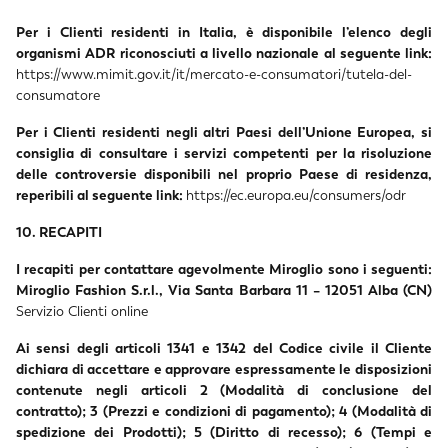
Per i Clienti residenti in Italia, è disponibile l’elenco degli
organismi ADR riconosciuti a livello nazionale al seguente link:
https://www.mimit.gov.it/it/mercato-e-consumatori/tutela-del-
consumatore
Per i Clienti residenti negli altri Paesi dell’Unione Europea, si
consiglia di consultare i servizi competenti per la risoluzione
delle controversie disponibili nel proprio Paese di residenza,
reperibili al seguente link:
https://ec.europa.eu/consumers/odr
10. RECAPITI
I recapiti per contattare agevolmente Miroglio sono i seguenti:
Miroglio Fashion S.r.l., Via Santa Barbara 11 – 12051 Alba (CN)
Servizio Clienti online
Ai sensi degli articoli 1341 e 1342 del Codice civile il Cliente
dichiara di accettare e approvare espressamente le disposizioni
contenute negli articoli 2 (Modalità di conclusione del
contratto); 3 (Prezzi e condizioni di pagamento); 4 (Modalità di
spedizione dei Prodotti); 5 (Diritto di recesso); 6 (Tempi e