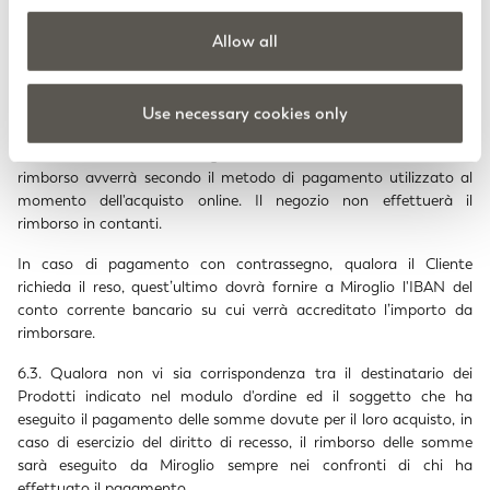
per l’esercizio del diritto di recesso stesso. Miroglio si riserva il
Allow all
diritto di trattenere il rimborso fino al ricevimento dei Prodotti
oppure fino a quando il Cliente non abbia dimostrato di aver
spedito i Prodotti, a seconda di quale situazione si verifichi per
Use necessary cookies only
prima.
Sia nel caso di reso su negozio che di reso tramite corriere, il
rimborso avverrà secondo il metodo di pagamento utilizzato al
momento dell'acquisto online. Il negozio non effettuerà il
rimborso in contanti.
In caso di pagamento con contrassegno, qualora il Cliente
richieda il reso, quest’ultimo dovrà fornire a Miroglio l'IBAN del
conto corrente bancario su cui verrà accreditato l’importo da
rimborsare.
6.3. Qualora non vi sia corrispondenza tra il destinatario dei
Prodotti indicato nel modulo d'ordine ed il soggetto che ha
eseguito il pagamento delle somme dovute per il loro acquisto, in
caso di esercizio del diritto di recesso, il rimborso delle somme
sarà eseguito da Miroglio sempre nei confronti di chi ha
effettuato il pagamento.