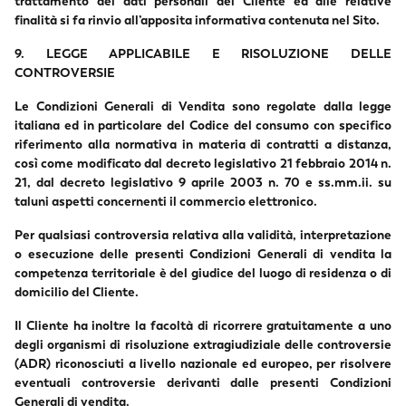
trattamento dei dati personali del Cliente ed alle relative
finalità si fa rinvio all’apposita informativa contenuta nel Sito.
9. LEGGE APPLICABILE E RISOLUZIONE DELLE
CONTROVERSIE
Le Condizioni Generali di Vendita sono regolate dalla legge
italiana ed in particolare del Codice del consumo con specifico
riferimento alla normativa in materia di contratti a distanza,
così come modificato dal decreto legislativo 21 febbraio 2014 n.
21, dal decreto legislativo 9 aprile 2003 n. 70 e ss.mm.ii. su
taluni aspetti concernenti il commercio elettronico.
Per qualsiasi controversia relativa alla validità, interpretazione
o esecuzione delle presenti Condizioni Generali di vendita la
competenza territoriale è del giudice del luogo di residenza o di
domicilio del Cliente.
Il Cliente ha inoltre la facoltà di ricorrere gratuitamente a uno
degli organismi di risoluzione extragiudiziale delle controversie
(ADR) riconosciuti a livello nazionale ed europeo, per risolvere
eventuali controversie derivanti dalle presenti Condizioni
Generali di vendita.