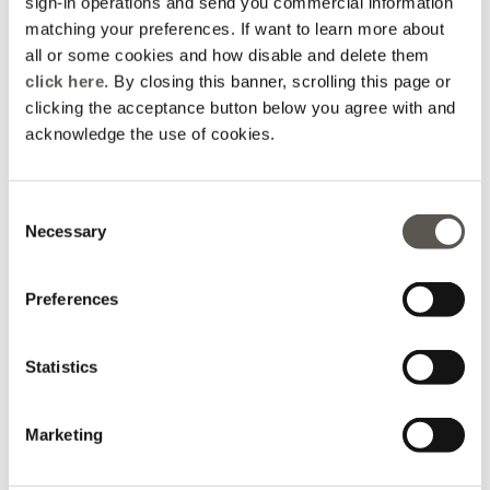
sign-in operations and send you commercial information
Cordino sfrangiato con
matching your preferences. If want to learn more about
Monogram
Rosso
all or some cookies and how disable and delete them
CHF 20,00
click here
. By closing this banner, scrolling this page or
Promo Bundle
clicking the acceptance button below you agree with and
acknowledge the use of cookies.
Stai visualizzando 3 di 3 prodotti
Consent
CARICA ALTRO
Necessary
Selection
Preferences
Home
Abbigliamento
Accessori
Borse
Statistics
Marketing