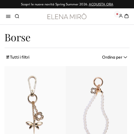
Scopri le nuove novità Spring Summer 2026.
Reso gratuito
ACQUISTA ORA
0
Borse
Tutti i filtri
Ordina per