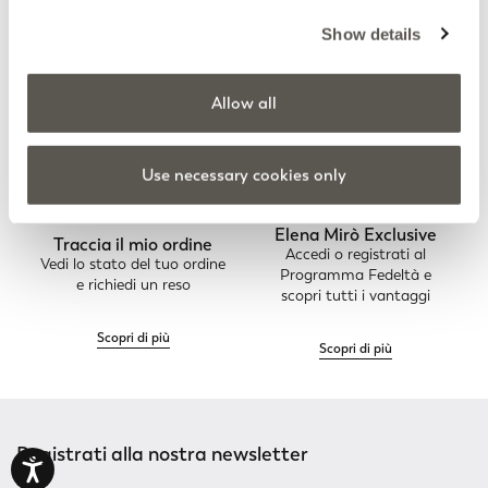
Gift Card Elena Mirò
Reso sempre gratuito
Show details
Il regalo perfetto in ogni
Ordina online e prova a
occasione
casa i capi
Allow all
Scopri di più
Scopri di più
Use necessary cookies only
Elena Mirò Exclusive
Traccia il mio ordine
Accedi o registrati al
Vedi lo stato del tuo ordine
Programma Fedeltà e
e richiedi un reso
scopri tutti i vantaggi
Scopri di più
Scopri di più
Registrati alla nostra newsletter