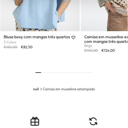
Blusa boxy com mangas três quartos
Camisa em musseline 
com mangas três quart
3 Colors
Bege
Price reduced from
to
€165,00
€82,50
Price reduced from
to
€155,00
€124,00
null
Camisa em musseline estampada