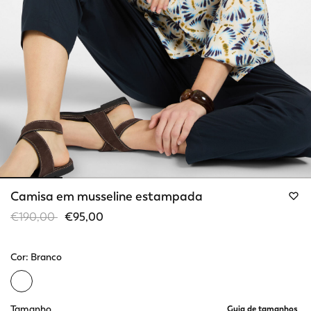
Camisa em musseline estampada
Price reduced from
to
€190,00
€95,00
Cor:
Branco
selected
Tamanho
Guia de tamanhos