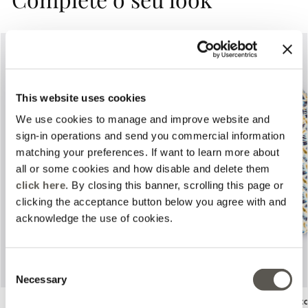
This website uses cookies
We use cookies to manage and improve website and
sign-in operations and send you commercial information
matching your preferences. If want to learn more about
Previous
Next
all or some cookies and how disable and delete them
click here
. By closing this banner, scrolling this page or
clicking the acceptance button below you agree with and
acknowledge the use of cookies.
Consent
Necessary
Selection
Calças balloon em algodão stretch
Camiseta estampada c