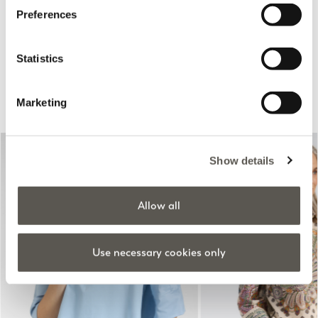
em V
3 Colors
Preferences
Branco
Price reduced from
to
€150,00
€75,00
Price reduced from
to
€120,00
€60,00
Statistics
Sugerido para si
Marketing
Show details
Allow all
Use necessary cookies only
Previous
Next