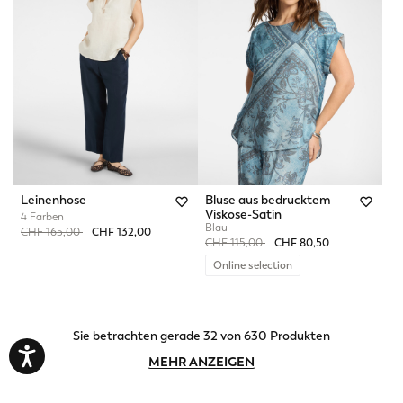
Leinenhose
Bluse aus bedrucktem
Viskose-Satin
4 Farben
Blau
Price reduced from
to
CHF 165,00
CHF 132,00
Price reduced from
to
CHF 115,00
CHF 80,50
Online selection
Sie betrachten gerade 32 von 630 Produkten
MEHR ANZEIGEN