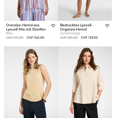
Oversize-Hemd aus
Bedrucktes Lyocell-
Lyocell-Mix mit Streifen
Organza-Hemd
Blau
Dunkelorange
Price reduced from
to
Price reduced from
to
CHF 175,00
CHF 140,00
CHF 185,00
CHF 129,50