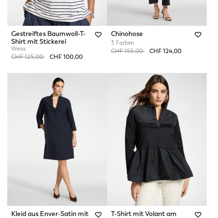
Gestreiftes Baumwoll-T-
Chinohose
Shirt mit Stickerei
3 Farben
Weiss
Price reduced from
to
CHF 155,00
CHF 124,00
Price reduced from
to
CHF 125,00
CHF 100,00
Kleid aus Enver-Satin mit
T-Shirt mit Volant am