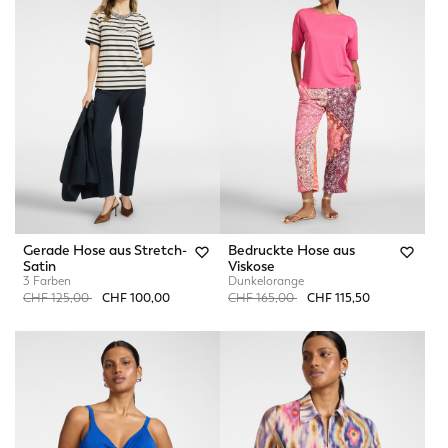
Gerade Hose aus Stretch-
Bedruckte Hose aus
Satin
Viskose
3 Farben
Dunkelorange
Price reduced from
to
Price reduced from
to
CHF 125,00
CHF 100,00
CHF 165,00
CHF 115,50