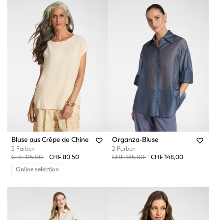
Bluse aus Crêpe de Chine
Organza-Bluse
2 Farben
2 Farben
Price reduced from
to
Price reduced from
to
CHF 115,00
CHF 80,50
CHF 185,00
CHF 148,00
Online selection