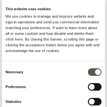
This website uses cookies
We use cookies to manage and improve website and
sign-in operations and send you commercial information
matching your preferences. If want to learn more about
all or some cookies and how disable and delete them
click here
. By closing this banner, scrolling this page or
clicking the acceptance button below you agree with and
acknowledge the use of cookies.
Hose aus Cady
Chino-Hosen aus Jersey
3 Farben
2 Farben
Consent
Price reduced from
to
Price reduced from
to
CHF 185,00
CHF 92,50
CHF 175,00
CHF 122,50
Necessary
Selection
Preferences
Statistics