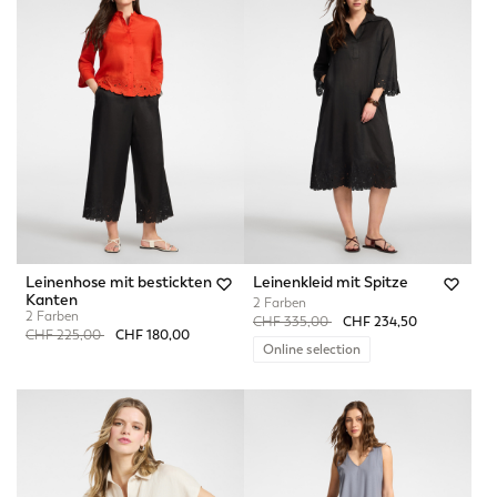
Leinenhose mit bestickten
Leinenkleid mit Spitze
Kanten
2 Farben
2 Farben
Price reduced from
to
CHF 335,00
CHF 234,50
Price reduced from
to
CHF 225,00
CHF 180,00
Online selection