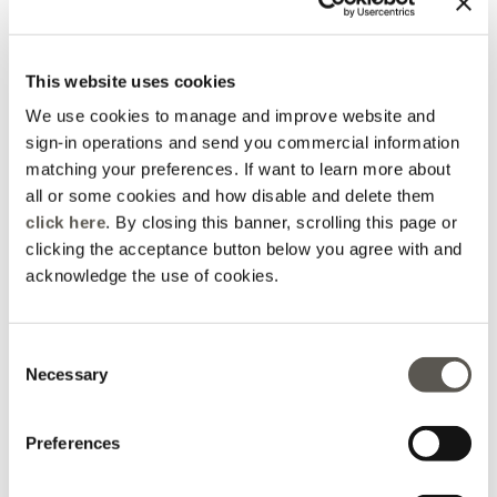
Boxy-Hemd aus Leinen
Boxy-Hemd aus Leinen
4 Farben
4 Farben
Price reduced from
to
Price reduced from
to
This website uses cookies
CHF 185,00
CHF 148,00
CHF 185,00
CHF 129,50
Online selection
We use cookies to manage and improve website and
sign-in operations and send you commercial information
matching your preferences. If want to learn more about
all or some cookies and how disable and delete them
click here
. By closing this banner, scrolling this page or
clicking the acceptance button below you agree with and
acknowledge the use of cookies.
Consent
Necessary
Selection
Preferences
A-Linien-Rock aus Leinen
Leinenkleid mit V-
Ausschnitt
2 Farben