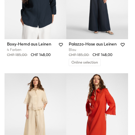
Boxy-Hemd aus Leinen
Palazzo-Hose aus Leinen
4 Farben
Blau
Price reduced from
to
Price reduced from
to
CHF 185,00
CHF 148,00
CHF 185,00
CHF 148,00
Online selection