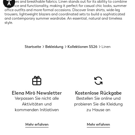
soft lines and breathable fabrics. Linen stands out for its ability to combine
elegance and functionality, making it perfect for casual chic looks, summer
office outfits and more formal occasions. Discover linen shirts, wide-leg
trousers, lightweight blazers and coordinated sets to build a sophisticated
and contemporary summer wardrobe. An essential, natural and timeless
style.
Startseite
Bekleidung
Kollektionen SS26
Linen
Elena Mirò Newsletter
Kostenlose Rückgabe
Verpassen Sie nicht alle
Bestellen Sie online und
Aktivitäten und
probieren Sie die Kleidung
kommenden Initiativen
zu Hause an
Mehr erfahren
Mehr erfahren