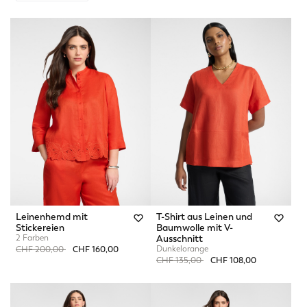
Leinenhemd mit
T-Shirt aus Leinen und
Stickereien
Baumwolle mit V-
2 Farben
Ausschnitt
Price reduced from
to
Dunkelorange
CHF 200,00
CHF 160,00
Price reduced from
to
CHF 135,00
CHF 108,00