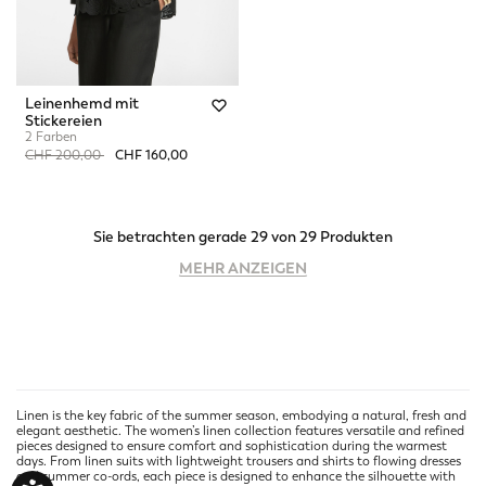
Leinenhemd mit
Stickereien
2 Farben
Price reduced from
to
CHF 200,00
CHF 160,00
Sie betrachten gerade 29 von 29 Produkten
MEHR ANZEIGEN
Linen is the key fabric of the summer season, embodying a natural, fresh and
elegant aesthetic. The women’s linen collection features versatile and refined
pieces designed to ensure comfort and sophistication during the warmest
days. From linen suits with lightweight trousers and shirts to flowing dresses
and summer co-ords, each piece is designed to enhance the silhouette with